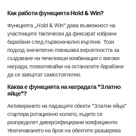
Как работи функцията Hold & Win?
Функцията „Hold & Win“ дава възможност на
участниците тактически да фиксират избрани
барабани след първоначално въртене. Този
подход значително повишава вероятността за
създаване на печеливши комбинации с високи
награди, позволявайки на останалите барабани
да се завъртат самостоятелно.
Каква е функцията на наградата "Златно
яйце"?
Активирането на падащите обекти "Златни яйца"
стартира ротационно колело, където се
разпределят диверсифицирани коефициенти.
Увеличаването на броя на обектите разширява