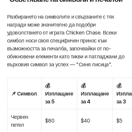
Разбирането на символите и свързаните с тях
награди може значително да подобри
удоволствието от играта Chicken Chase. Всеки
симбол носи своя специфичен принос към
възможността за печалба, започвайки от по-
обикновени елементи като тикви и патладжани до
върховия символ за успех — "Синя лисица".
💰
💰
💰
📌 Символ
Изплащане
Изплащане
Изпла
за 5
за 4
за 3
Червен
$80
$40
$5
петел