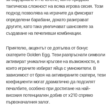
тактическа сложност на всяка игрова сесия. Този
подход позволява на играчите да фиксират
определени барабани, докато разиграват
другите, като така увеличават шансовете за
създаване на печеливши комбинации.
Приятелю, акцентът се допълва от бонус
скатерите Golden Egg. Тези разпръснати символи
активират уникални кръгове на възможности, в
които играчите избират яйца с умножители. В
зависимост от броя на активираните скатери, тези
коефициенти могат драматично да подсилят
печалбите, особено при достигане на най-
високия потенциален добив от x210 спрямо
първоначалния залог.