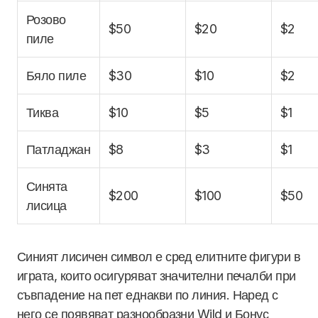
Розово
$50
$20
$2
пиле
Бяло пиле
$30
$10
$2
Тиква
$10
$5
$1
Патладжан
$8
$3
$1
Синята
$200
$100
$50
лисица
Синият лисичен символ е сред елитните фигури в
играта, които осигуряват значителни печалби при
съвпадение на пет еднакви по линия. Наред с
него се появяват разнообразни Wild и Бонус