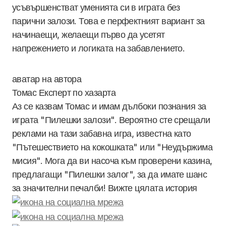
усъвършенстват уменията си в играта без
парични залози. Това е перфектният вариант за
начинаещи, желаещи първо да усетят
напрежението и логиката на забавлението.
Томас
Експерт по хазарта
Аз се казвам Томас и имам дълбоки познания за
играта "Пилешки залози". Вероятно сте срещали
реклами на тази забавна игра, известна като
"Пътешествието на кокошката" или "Неудържима
мисия". Мога да ви насоча към проверени казина,
предлагащи "Пилешки залог", за да имате шанс
за значителни печалби! Вижте цялата история