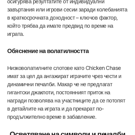
осигурява резултатите от индивидуални
завъртания или игрови сесии заради колебанията
в краткосрочната доходност – ключов фактор,
който трябва да имате предвид по време на
играта.
Обяснение на волатилността
Низковолатилните слотове като Chicken Chase
имат за цел да ангажират играчите чрез чести и
динамични печалби. Макар че не предлагат
гигантски джакпоти, постоянният приток на
награди позволява на участниците да се потопят
в детайлите на играта и да прекарат по-
продължително време в забавление.
Осветяване на символи и печалби