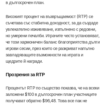
в дългосрочен план.
Високият процент на възвръщаемост (RTP) се
съчетава със стабилна доходност, за да създаде
увлекателно изживяване, изпълнено с редовни,
но умерени печалби. Играчите често установяват,
че този хармоничен баланс благоприятства дълги
игрови сесии, през които се разкриват напълно
завладяващите възможности на играта и
щедрите й награди.
Прозрения за RTP
Процентът RTP по същество показва, че на всеки
заложени $100 в дългосрочен план участниците
получават обратно $96,48. Това все пак не