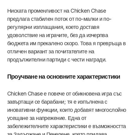
Ниската променливост на Chicken Chase
предлага стабилен поток от по-малки и по-
регулярни изплащания, което доставя
удоволствие на играчите, без да изчерпва
бюджета им прекалено скоро. Това я превръща в
отличен вариант за почитателите на
продължителни партиди с чести награди.
Проучване на основните характеристики
Chicken Chase е повече от обикновена игра със
завъртащи се барабани; тя е изпълнена с
иновативни функции, които добавят многослойно
усещане за напрежение. Една от
забележителните характеристики е възможността
за Задържане и Печелене, която придава