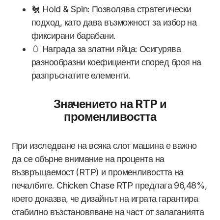
🐔 Hold & Spin: Позволява стратегически
подход, като дава възможност за избор на
фиксирани барабани.
🥚 Награда за златни яйца: Осигурява
разнообразни коефициенти според броя на
разпръснатите елементи.
Значението на RTP и
променливостта
При изследване на всяка слот машина е важно
да се обърне внимание на процента на
възвръщаемост (RTP) и променливостта на
печалбите. Chicken Chase RTP предлага 96,48%,
което доказва, че дизайнът на играта гарантира
стабилно възстановяване на част от залаганията