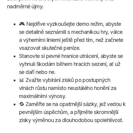
nadměrné újmy.
🎮 Nejdříve vyzkoušejte demo režim, abyste
se detailně seznámili s mechanikou hry, válce
a výherními liniemi ještě před tím, než začnete
vsazovat skutečné peníze.
Stanovte si pevné hranice utrácení, abyste se
vyhnuli škodám během hracích sezení, ať už
se daří nebo ne.
📊 Zvažte vybírání zisků po postupných
vlnách růstu namísto neustálého honění za
maximálními výnosy.
🔁 Zaměřte se na opatrnější sázky, jež vedou k
pevnějším úspěchům, a přijměte skromnější
zisky výměnou za dlouhodobou spolehlivost.