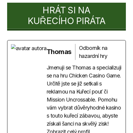
HRÁT SI NA
KUŘECÍHO PIRÁTA
Odborník na
Thomas
hazardní hry
Jmenuji se Thomas a specializuji
se na hru Chicken Casino Game.
Určitě jste se již setkali s
reklamou na Kuřecí pouť či
Mission Uncrossable. Pomohu
vám vybrat důvěryhodné kasino
s touto kuřecí zábavou, abyste
získali šanci na skvělý zisk!
Zobrazit celý profil