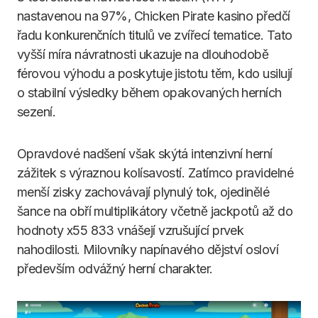
nastavenou na 97%, Chicken Pirate kasino předčí
řadu konkurenčních titulů ve zvířecí tematice. Tato
vyšší míra návratnosti ukazuje na dlouhodobě
férovou výhodu a poskytuje jistotu těm, kdo usilují
o stabilní výsledky během opakovaných herních
sezení.
Opravdové nadšení však skýtá intenzivní herní
zážitek s výraznou kolísavostí. Zatímco pravidelné
menší zisky zachovávají plynulý tok, ojedinělé
šance na obří multiplikátory včetně jackpotů až do
hodnoty x55 833 vnášejí vzrušující prvek
nahodilosti. Milovníky napínavého dějství osloví
především odvážný herní charakter.