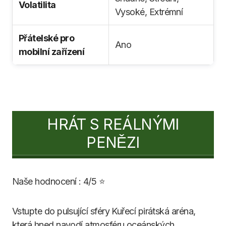
Volatilita
Vysoké, Extrémní
Přátelské pro
Ano
mobilní zařízení
HRÁT S REÁLNÝMI
PENĚZI
Naše hodnocení : 4/5 ⭐
Vstupte do pulsující sféry Kuřecí pirátská aréna,
která hned navodí atmosféru oceánských