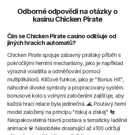
Odborné odpovědi na otázky o
kasinu Chicken Pirate
Čím se Chicken Pirate casino odlišuje od
jiných hracích automatů?
Chicken Pirate spojuje zábavný pirátský příběh s
pokročilými herními mechanismy, jako je například
výrazná volatilita a odměňování pomocí
multiplikátorů. Klíčové funkce, jako je "Bonus Hit",
náhodné divoké symboly a propracovaný systém.
bonusové kolo s volnými zatočeními zajišťuje, aby
každá hrací relace byla jedinečná. 🌊 Poutavý herní
model založený na principu "riskuj a získej" 🐔
Neopakovatelná hlavní postava a tematicky laděné
animace 💎 Násobitele dosahující až x100 udržují