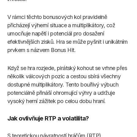
V rámci těchto bonusových kol pravidelně
přicházejí výherní situace a multiplikátory, což
umocňuje napětí i potenciál pro dosažení
efektivnějších zisků. Hra se může pyšnit i unikátním
prvkem s názvem Bonus Hit.
Když se hra rozjede, pirátský kohout se vrhne přes
několik válcových pozic a cestou sbírá všechny
dostupné multiplikátory. Tento bouřlivý výbuch
potenciálně přináší ohromující výhry a udržuje
vysoký herní zážitek po celou dobu hraní.
Jak ovlivňuje RTP a volatilita?
S teoretickou návratností hráčům (RTP)