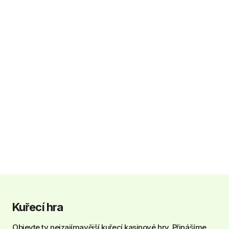
Kuřecí hra
Objevte ty nejzajímavější kuřecí kasinové hry. Přinášíme