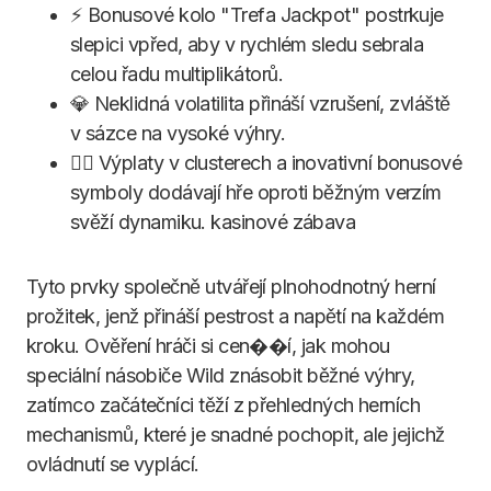
⚡ Bonusové kolo "Trefa Jackpot" postrkuje
slepici vpřed, aby v rychlém sledu sebrala
celou řadu multiplikátorů.
💎 Neklidná volatilita přináší vzrušení, zvláště
v sázce na vysoké výhry.
🏴‍☠️ Výplaty v clusterech a inovativní bonusové
symboly dodávají hře oproti běžným verzím
svěží dynamiku. kasinové zábava
Tyto prvky společně utvářejí plnohodnotný herní
prožitek, jenž přináší pestrost a napětí na každém
kroku. Ověření hráči si cen��í, jak mohou
speciální násobiče Wild znásobit běžné výhry,
zatímco začátečníci těží z přehledných herních
mechanismů, které je snadné pochopit, ale jejichž
ovládnutí se vyplácí.