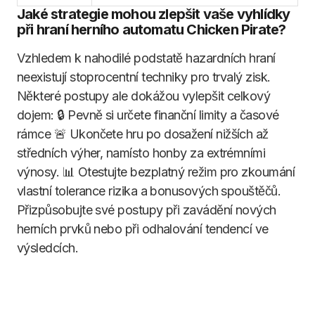
Jaké strategie mohou zlepšit vaše vyhlídky
při hraní herního automatu Chicken Pirate?
Vzhledem k nahodilé podstatě hazardních hraní
neexistují stoprocentní techniky pro trvalý zisk.
Některé postupy ale dokážou vylepšit celkový
dojem: 🔒 Pevně si určete finanční limity a časové
rámce 🚨 Ukončete hru po dosažení nižších až
středních výher, namísto honby za extrémními
výnosy. 📊 Otestujte bezplatný režim pro zkoumání
vlastní tolerance rizika a bonusových spouštěčů.
Přizpůsobujte své postupy při zavádění nových
herních prvků nebo při odhalování tendencí ve
výsledcích.