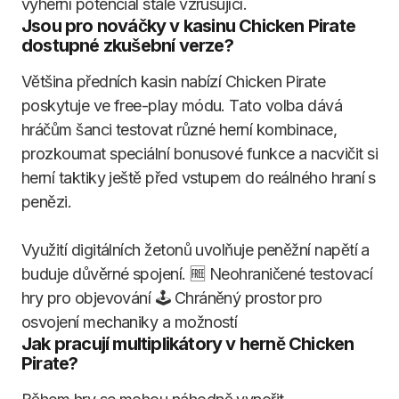
výherní potenciál stále vzrušující.
Jsou pro nováčky v kasinu Chicken Pirate
dostupné zkušební verze?
Většina předních kasin nabízí Chicken Pirate
poskytuje ve free-play módu. Tato volba dává
hráčům šanci testovat různé herní kombinace,
prozkoumat speciální bonusové funkce a nacvičit si
herní taktiky ještě před vstupem do reálného hraní s
penězi.
Využití digitálních žetonů uvolňuje peněžní napětí a
buduje důvěrné spojení. 🆓 Neohraničené testovací
hry pro objevování 🕹 Chráněný prostor pro
osvojení mechaniky a možností
Jak pracují multiplikátory v herně Chicken
Pirate?