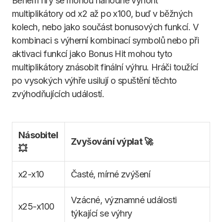
Během hry se mohou náhodně vynořit
multiplikátory od x2 až po x100, buď v běžných
kolech, nebo jako součást bonusových funkcí. V
kombinaci s výherní kombinací symbolů nebo při
aktivaci funkcí jako Bonus Hit mohou tyto
multiplikátory znásobit finální výhru. Hráči toužící
po vysokých výhře usilují o spuštění těchto
zvýhodňujících událostí.
Násobitel
Zvyšování výplat 🚀
💥
x2-x10
Časté, mírné zvýšení
Vzácné, významné události
x25-x100
týkající se výhry