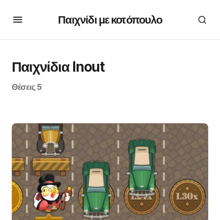
Παιχνίδι με κοτόπουλο
Παιχνίδια Inout
Θέσεις 5