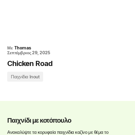
Με
Thomas
Σεπτέμβριος 29, 2025
Chicken Road
Παιχνίδια Inout
Παιχνίδι με κοτόπουλο
Ανακαλύψτε τα κορυφαία παιχνίδια καζίνο με θέμα το