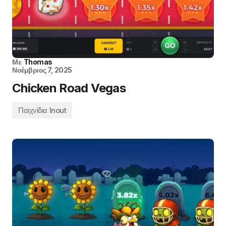
Με
Thomas
Νοέμβριος 7, 2025
Chicken Road Vegas
Παιχνίδια Inout