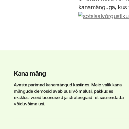
kanamänguga, kus te
Kana mäng
Avasta parimad kanamängud kasiinos. Meie valik kana
mängude demosid avab uusi võimalusi, pakkudes
eksklusiivseid boonuseid ja strateegiaid, et suurendada
võiduvõimalusi.