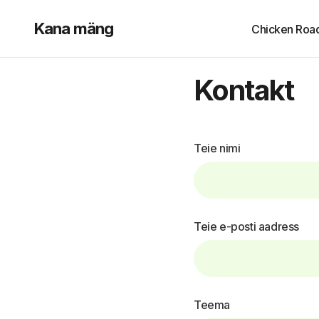
Kana mäng
Chicken Roa
Kontakt
Teie nimi
Teie e-posti aadress
Teema