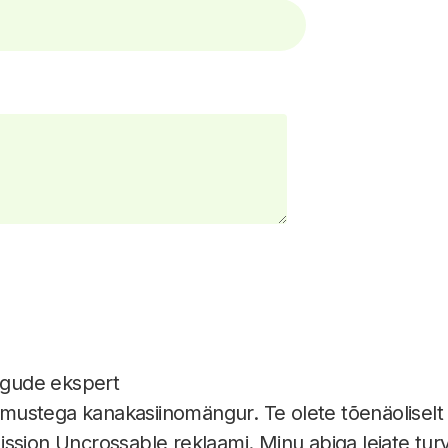
)
gude ekspert
mustega kanakasiinomängur. Te olete tõenäolise
ssion Uncrossable reklaami. Minu abiga leiate turva