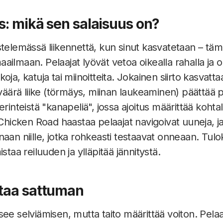
ys: mikä sen salaisuus on?
stelemässä liikennettä, kun sinut kasvatetaan – täm
ilmaan. Pelaajat lyövät vetoa oikealla rahalla ja o
oja, katuja tai miinoitteita. Jokainen siirto kasvatta
 väärä liike (törmäys, miinan laukeaminen) päättää p
erinteistä "kanapeliä", jossa ajoitus määrittää kohta
cken Road haastaa pelaajat navigoivat uuneja, ja
naan niille, jotka rohkeasti testaavat onneaan. Tul
staa reiluuden ja ylläpitää jännitystä.
htaa sattuman
ee selviämisen, mutta taito määrittää voiton. Pelaaj