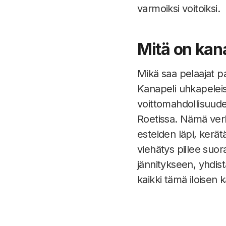
varmoiksi voitoiksi.
Mitä on kan
Mikä saa pelaajat pa
Kanapeli uhkapeleis
voittomahdollisuudet
Roetissa. Nämä verk
esteiden läpi, kerät
viehätys piilee suo
jännitykseen, yhdi
kaikki tämä iloisen