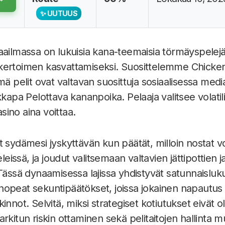
✨ UUTUUS
aailmassa on lukuisia kana-teemaisia törmäyspelej
sti kertoimen kasvattamiseksi. Suosittelemme Chick
mä pelit ovat valtavan suosittuja sosiaalisessa media
kkapa Pelottava kananpoika. Pelaaja valitsee volatil
ino aina voittaa.
 sydämesi jyskyttävän kun päätät, milloin nostat vo
ssä, ja joudut valitsemaan valtavien jättipottien ja
 Tässä dynaamisessa lajissa yhdistyvät satunnaisluk
opeat sekuntipäätökset, joissa jokainen napautus v
innot. Selvitä, miksi strategiset kotiutukset eivät 
rkitun riskin ottaminen sekä pelitaitojen hallinta 