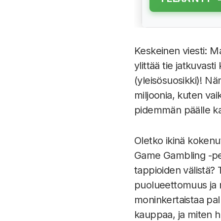
Keskeinen viesti: M
ylittää tie jatkuva
(yleisösuosikki)! Nä
miljoonia, kuten vai
pidemmän päälle kas
Oletko ikinä kokenut
Game Gambling -pelei
tappioiden välistä?
puolueettomuus ja n
moninkertaistaa palk
kauppaa, ja miten ha