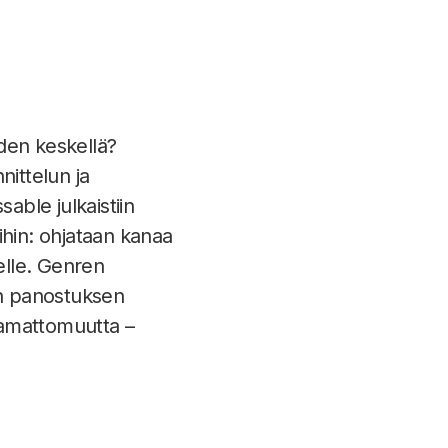
iden keskellä?
nittelun ja
able julkaistiin
ihin: ohjataan kanaa
elle. Genren
an panostuksen
aamattomuutta –