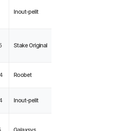
Inout-pelit
€0.01
€18,010,
5
Stake Original
€0.001
€1,000,0
24
Roobet
€0.01
€20,000
24
Inout-pelit
€0.01
€100
5
Galaxsys
€0.10
€100