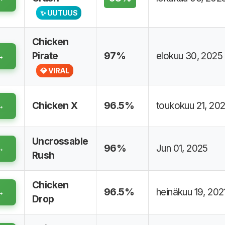
✨ UUTUUS
Chicken
Pirate
97%
elokuu 30, 2025
💎 VIRAL
Chicken X
96.5%
toukokuu 21, 20
Uncrossable
96%
Jun 01, 2025
Rush
Chicken
96.5%
heinäkuu 19, 202
Drop