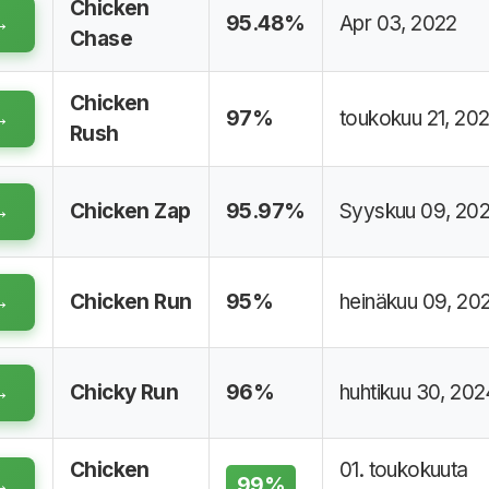
Chicken
95.48%
Apr 03, 2022
Chase
Chicken
97%
toukokuu 21, 20
Rush
Chicken Zap
95.97%
Syyskuu 09, 20
Chicken Run
95%
heinäkuu 09, 20
Chicky Run
96%
huhtikuu 30, 20
Chicken
01. toukokuuta
99%