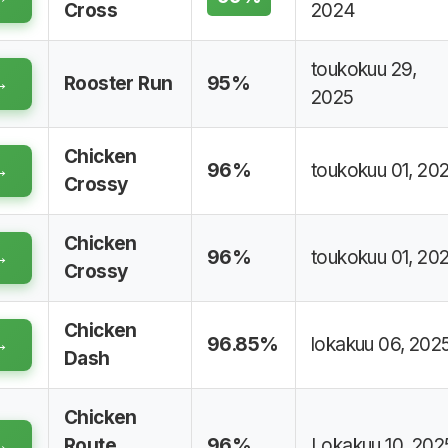
Cross
2024
toukokuu 29,
Rooster Run
95%
2025
Chicken
96%
toukokuu 01, 20
Crossy
Chicken
96%
toukokuu 01, 20
Crossy
Chicken
96.85%
lokakuu 06, 202
Dash
Chicken
Route
96%
Lokakuu 10, 202