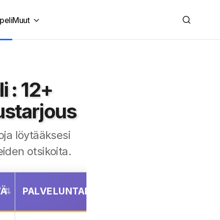
peli
Muut
 : 12+
ustarjous
oja löytääksesi
iden otsikoita.
MIN
MAX
VÄ
PALVELUNTARJOAJA
BET
PANOS