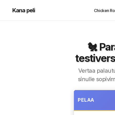
Kana peli
Chicken Ro
🐔 Pa
testiver
Vertaa palautu
sinulle sopivi
PELAA