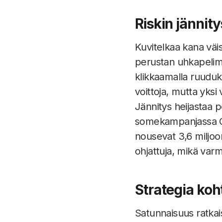
Riskin jännit
Kuvitelkaa kana väi
perustan uhkapelimaa
klikkaamalla ruudukk
voittoja, mutta yksi
Jännitys heijastaa p
somekampanjassa Chi
nousevat 3,6 miljoo
ohjattuja, mikä varmi
Strategia ko
Satunnaisuus ratkais