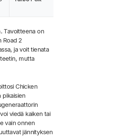
ä. Tavoitteena on
en Road 2
ssa, ja voit tienata
iteetin, mutta
ittosi Chicken
 pikaisien
ugeneraattorin
oi viedä kaiken tai
ole vain onnen
muuttavat jännityksen