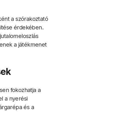
ként a szórakoztató
ítése érdekében.
jutalomeloszlás
jenek a játékmenet
sek
sen fokozhatja a
l a nyerési
árgarépa és a