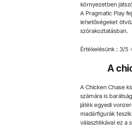
környezetben játszó
A Pragmatic Play fe
lehetőségeket ötvöz
szórakoztatásban.
Értékelésünk : 3/5 
A chi
A Chicken Chase kla
számára is barátsá
játék egyedi vonzer
madárfigurák teszik 
választékával ez a s