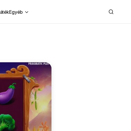
játék
Egyéb