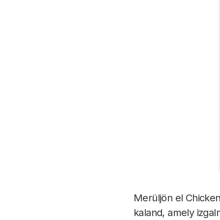
Merüljön el Chicke
kaland, amely izgal