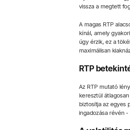
vissza a megtett fo
A magas RTP alacson
kínál, amely gyakor
úgy érzik, ez a tök
maximálisan kiaknázh
RTP betekint
Az RTP mutató lény
keresztül átlagosan
biztosítja az egyes
ingadozása révén - 