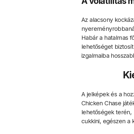
A volatilitás
Az alacsony kockáz
nyereményrobbanáso
Habár a hatalmas f
lehetőséget biztos
izgalmaiba hosszabb
Ki
A jelképek és a ho
Chicken Chase játék
lehetőségek terén,
cukkini, egészen a 