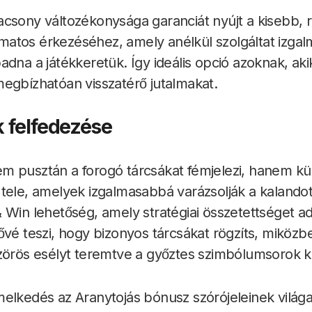
acsony változékonysága garanciát nyújt a kisebb, 
atos érkezéséhez, amely anélkül szolgáltat izgal
dna a játékkeretük. Így ideális opció azoknak, akik
egbízhatóan visszatérő jutalmakat.
k felfedezése
m pusztán a forogó tárcsákat fémjelezi, hanem kü
tele, amelyek izgalmasabbá varázsolják a kalando
 Win lehetőség, amely stratégiai összetettséget a
ővé teszi, hogy bizonyos tárcsákat rögzíts, miközbe
zörös esélyt teremtve a győztes szimbólumsorok ki
elkedés az Aranytojás bónusz szórójeleinek világa