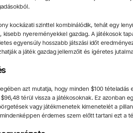
gadásokból.
y kockázati szinttel kombinálódik, tehát egy len
i, kisebb nyereményekkel gazdag. A játékosok tapa
életes egyensúly hosszabb játszási időt eredmény
atják a játék gazdag jellemzőit és ígéretes jutalma
és
egében azt mutatja, hogy minden $100 tételadás 
 $96,48 térül vissza a játékosoknak. Ez azonban e
 pörgetések vagy játékmenetek kimenetelét a pill
mindenképpen érdemes szem előtt tartani ezt a tén