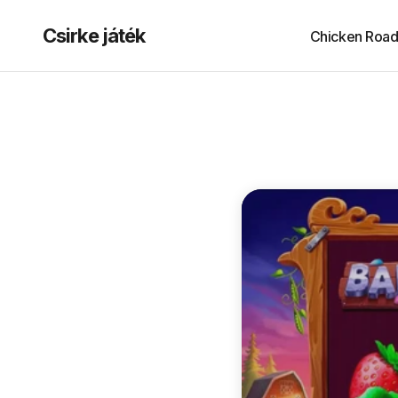
Csirke játék
Chicken Road