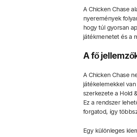
A Chicken Chase al
nyeremények folyam
hogy túl gyorsan apa
játékmenetet és a m
A fő jellemző
A Chicken Chase ne
játékelemekkel van 
szerkezete a Hold &
Ez a rendszer lehet
forgatod, így többs
Egy különleges kiem