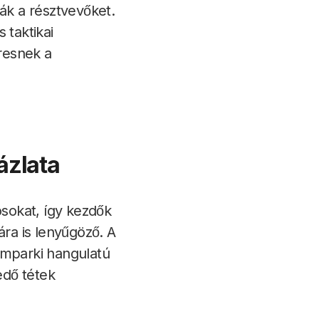
ják a résztvevőket.
 taktikai
eresnek a
ázlata
osokat, így kezdők
ra is lenyűgöző. A
ámparki hangulatú
edő tétek