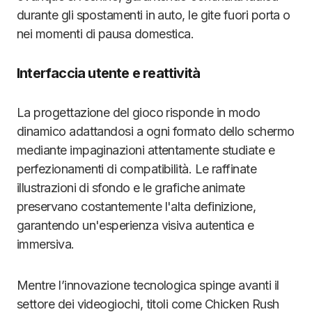
durante gli spostamenti in auto, le gite fuori porta o
nei momenti di pausa domestica.
Interfaccia utente e reattività
La progettazione del gioco risponde in modo
dinamico adattandosi a ogni formato dello schermo
mediante impaginazioni attentamente studiate e
perfezionamenti di compatibilità. Le raffinate
illustrazioni di sfondo e le grafiche animate
preservano costantemente l'alta definizione,
garantendo un'esperienza visiva autentica e
immersiva.
Mentre l’innovazione tecnologica spinge avanti il
settore dei videogiochi, titoli come Chicken Rush