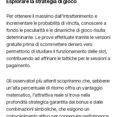
Esplorare la strategia di gioco
Per ottenere il massimo dall'intrattenimento e
incrementare le probabilità di vincita, conoscere a
fondo le peculiarità e le dinamiche di gioco risulta
determinante. Le prove effettuate tramite le versioni
gratuite prima di scommettere denaro vero
permettono di studiare il funzionamento delle slot,
contribuendo ad affinare le tattiche per le sessioni a
pagamento.
Gli osservatori più attenti scopriranno che, sebbene
un'alta percentuale di ritorno offra un vantaggio
matematico, l'attrattiva reale si trova nella
profondità strategica garantita dai bonus e dalle
combinazioni simboliche, che esigono un
coinvolgimento attivo per conseguire performance