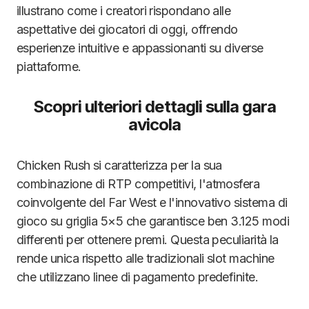
illustrano come i creatori rispondano alle
aspettative dei giocatori di oggi, offrendo
esperienze intuitive e appassionanti su diverse
piattaforme.
Scopri ulteriori dettagli sulla gara
avicola
Chicken Rush si caratterizza per la sua
combinazione di RTP competitivi, l'atmosfera
coinvolgente del Far West e l'innovativo sistema di
gioco su griglia 5×5 che garantisce ben 3.125 modi
differenti per ottenere premi. Questa peculiarità la
rende unica rispetto alle tradizionali slot machine
che utilizzano linee di pagamento predefinite.