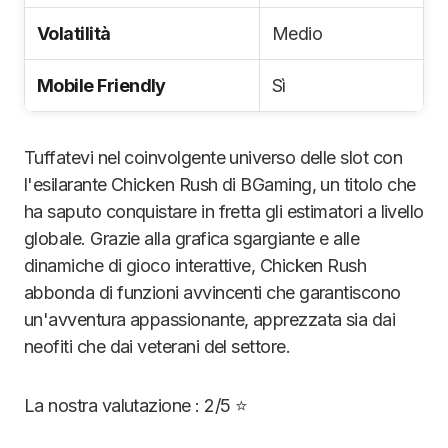
Volatilità
Medio
Mobile Friendly
Sì
Tuffatevi nel coinvolgente universo delle slot con
l'esilarante Chicken Rush di BGaming, un titolo che
ha saputo conquistare in fretta gli estimatori a livello
globale. Grazie alla grafica sgargiante e alle
dinamiche di gioco interattive, Chicken Rush
abbonda di funzioni avvincenti che garantiscono
un'avventura appassionante, apprezzata sia dai
neofiti che dai veterani del settore.
La nostra valutazione : 2/5 ⭐