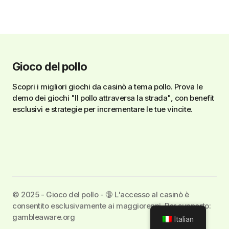
Gioco del pollo
Scopri i migliori giochi da casinò a tema pollo. Prova le
demo dei giochi "Il pollo attraversa la strada", con benefit
esclusivi e strategie per incrementare le tue vincite.
©️ 2025 - Gioco del pollo - 🔞 L'accesso al casinò è
consentito esclusivamente ai maggiorenni. Per supporto:
gambleaware.org
Italian