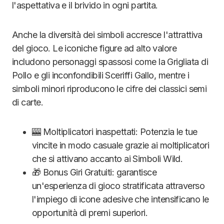
l'aspettativa e il brivido in ogni partita.
Anche la diversità dei simboli accresce l'attrattiva
del gioco. Le iconiche figure ad alto valore
includono personaggi spassosi come la Grigliata di
Pollo e gli inconfondibili Sceriffi Gallo, mentre i
simboli minori riproducono le cifre dei classici semi
di carte.
🎰 Moltiplicatori inaspettati: Potenzia le tue
vincite in modo casuale grazie ai moltiplicatori
che si attivano accanto ai Simboli Wild.
🎁 Bonus Giri Gratuiti: garantisce
un'esperienza di gioco stratificata attraverso
l'impiego di icone adesive che intensificano le
opportunità di premi superiori.