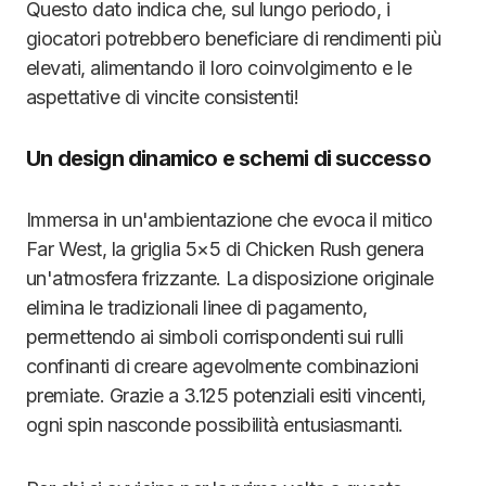
Questo dato indica che, sul lungo periodo, i
giocatori potrebbero beneficiare di rendimenti più
elevati, alimentando il loro coinvolgimento e le
aspettative di vincite consistenti!
Un design dinamico e schemi di successo
Immersa in un'ambientazione che evoca il mitico
Far West, la griglia 5×5 di Chicken Rush genera
un'atmosfera frizzante. La disposizione originale
elimina le tradizionali linee di pagamento,
permettendo ai simboli corrispondenti sui rulli
confinanti di creare agevolmente combinazioni
premiate. Grazie a 3.125 potenziali esiti vincenti,
ogni spin nasconde possibilità entusiasmanti.