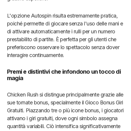
L'opzione Autospin risulta estremamente pratica,
poiché permette di giocare senza l'uso delle mani e
di attivare automaticamente i rulli per un numero
prestabilito di partite. È perfetta per gli utenti che
preferiscono osservare lo spettacolo senza dover
interagire continuamente.
Premi e distintivi che infondono un tocco di
magia
Chicken Rush si distingue principalmente grazie alle
sue tornate bonus, specialmente il Gioco Bonus Giri
Gratuiti. Piazzando tre o più icone bonus, i giocatori
attivano i giri gratuiti, dove ogni simbolo assegna
quantità variabili. Ciò intensifica significativamente