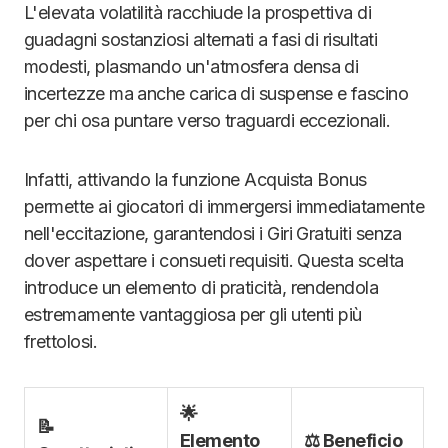
L'elevata volatilità racchiude la prospettiva di
guadagni sostanziosi alternati a fasi di risultati
modesti, plasmando un'atmosfera densa di
incertezze ma anche carica di suspense e fascino
per chi osa puntare verso traguardi eccezionali.
Infatti, attivando la funzione Acquista Bonus
permette ai giocatori di immergersi immediatamente
nell'eccitazione, garantendosi i Giri Gratuiti senza
dover aspettare i consueti requisiti. Questa scelta
introduce un elemento di praticità, rendendola
estremamente vantaggiosa per gli utenti più
frettolosi.
🌟
📝
Elemento
⚖️ Beneficio