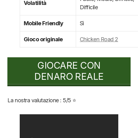
Volatilità
Difficile
Mobile Friendly
Sì
Gioco originale
Chicken Road 2
GIOCARE CON
DENARO REALE
La nostra valutazione : 5/5 ⭐