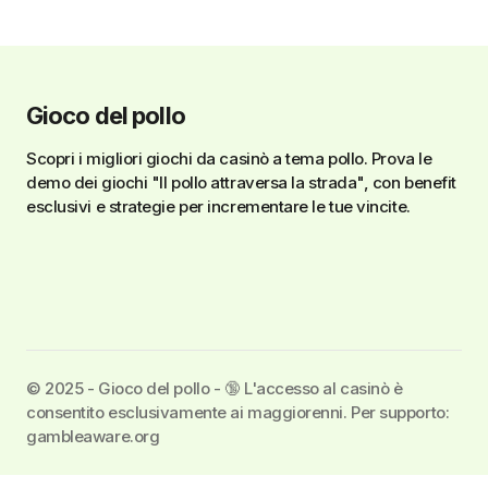
Gioco del pollo
Scopri i migliori giochi da casinò a tema pollo. Prova le
demo dei giochi "Il pollo attraversa la strada", con benefit
esclusivi e strategie per incrementare le tue vincite.
©️ 2025 - Gioco del pollo - 🔞 L'accesso al casinò è
consentito esclusivamente ai maggiorenni. Per supporto:
gambleaware.org