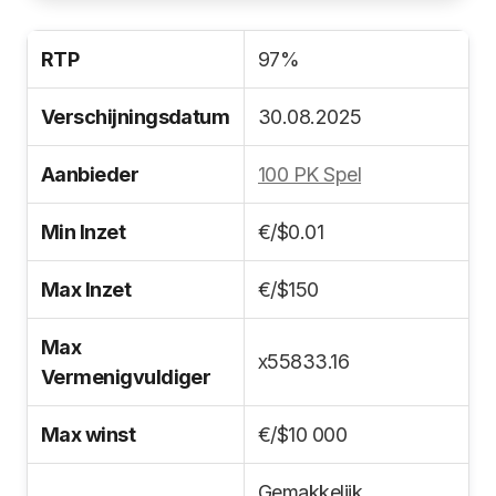
RTP
97%
Verschijningsdatum
30.08.2025
Aanbieder
100 PK Spel
Min Inzet
€/$0.01
Max Inzet
€/$150
Max
х55833.16
Vermenigvuldiger
Max winst
€/$10 000
Gemakkelijk,