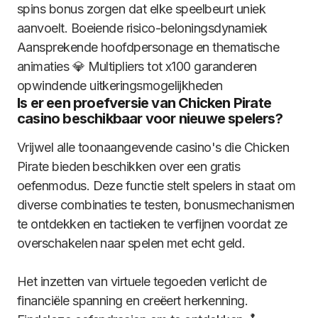
spins bonus zorgen dat elke speelbeurt uniek
aanvoelt. Boeiende risico-beloningsdynamiek
Aansprekende hoofdpersonage en thematische
animaties 💎 Multipliers tot x100 garanderen
opwindende uitkeringsmogelijkheden
Is er een proefversie van Chicken Pirate
casino beschikbaar voor nieuwe spelers?
Vrijwel alle toonaangevende casino's die Chicken
Pirate bieden beschikken over een gratis
oefenmodus. Deze functie stelt spelers in staat om
diverse combinaties te testen, bonusmechanismen
te ontdekken en tactieken te verfijnen voordat ze
overschakelen naar spelen met echt geld.
Het inzetten van virtuele tegoeden verlicht de
financiële spanning en creëert herkenning.