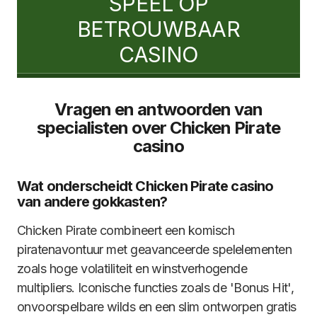
SPEEL OP
BETROUWBAAR
CASINO
Vragen en antwoorden van
specialisten over Chicken Pirate
casino
Wat onderscheidt Chicken Pirate casino
van andere gokkasten?
Chicken Pirate combineert een komisch
piratenavontuur met geavanceerde spelelementen
zoals hoge volatiliteit en winstverhogende
multipliers. Iconische functies zoals de 'Bonus Hit',
onvoorspelbare wilds en een slim ontworpen gratis