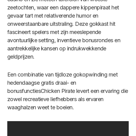
zeetochten, waar een dappere kippenpiraat het
gevaar tart met relativerende humor en
onweerstaanbare uitstraling. Deze gokkast hit
fascineert spelers met zijn meeslepende
avontuurlijke setting, inventieve bonusrondes en
aantrekkelijke kansen op indrukwekkende
geldprijzen.
Een combinatie van tijdloze gokopwinding met
hedendaagse gratis draai- en
bonusfunctiesChicken Pirate levert een ervaring die
zowel recreatieve liefhebbers als ervaren
waaghalzen weet te boeien.