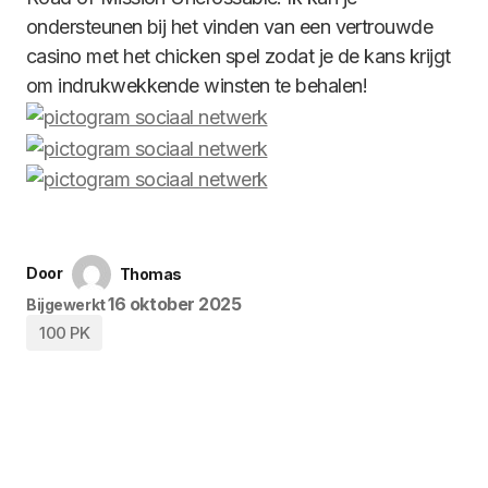
ondersteunen bij het vinden van een vertrouwde
casino met het chicken spel zodat je de kans krijgt
om indrukwekkende winsten te behalen!
Door
Thomas
16 oktober 2025
Bijgewerkt
100 PK