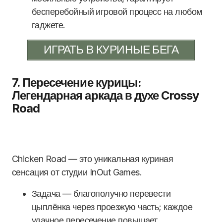
бесперебойный игровой процесс на любом
гаджете.
ИГРАТЬ В КУРИНЫЕ БЕГА
7. Пересечение курицы:
Легендарная аркада в духе Crossy
Road
Chicken Road — это уникальная куриная
сенсация от студии InOut Games.
Задача — благополучно перевести
цыплёнка через проезжую часть; каждое
удачное пересечение повышает