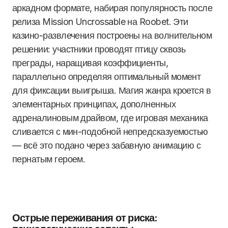
аркадном формате, набирая популярность после
релиза Mission Uncrossable на Roobet. Эти
казино-развлечения построены на волнительном
решении: участники проводят птицу сквозь
преграды, наращивая коэффициенты,
параллельно определяя оптимальный момент
для фиксации выигрыша. Магия жанра кроется в
элементарных принципах, дополненных
адреналиновым драйвом, где игровая механика
сливается с мин-подобной непредсказуемостью
— всё это подано через забавную анимацию с
пернатым героем.
Острые переживания от риска: