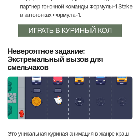
партнер гоночной Команды Формулы-1 Stake
в автогонках Формула-1.
ИГРАТЬ В КУРИНЫЙ КОЛ
Невероятное задание:
Экстремальный вызов для
смельчаков
Это уникальная куриная анимация в жанре краш