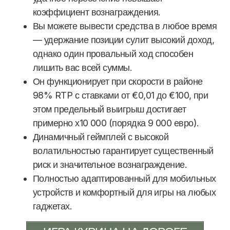
коэффициент вознаграждения.
Вы можете вывести средства в любое время
— удержание позиции сулит высокий доход,
однако один провальный ход способен
лишить вас всей суммы.
Он функционирует при скорости в районе
98% RTP с ставками от €0,01 до €100, при
этом предельный выигрыш достигает
примерно х10 000 (порядка 9 000 евро).
Динамичный геймплей с высокой
волатильностью гарантирует существенный
риск и значительное вознаграждение.
Полностью адаптированный для мобильных
устройств и комфортный для игры на любых
гаджетах.