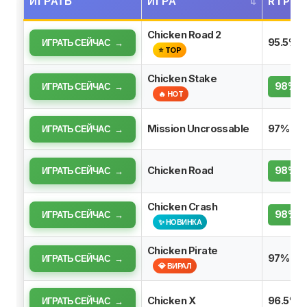
ИГРАТЬ
ИГРА
RTP
Chicken Road 2
95.5%
ИГРАТЬ СЕЙЧАС
⭐ TOP
Chicken Stake
98%
ИГРАТЬ СЕЙЧАС
🔥 HOT
Mission Uncrossable
97%
ИГРАТЬ СЕЙЧАС
Chicken Road
98%
ИГРАТЬ СЕЙЧАС
Chicken Crash
98%
ИГРАТЬ СЕЙЧАС
✨ НОВИНКА
Chicken Pirate
97%
ИГРАТЬ СЕЙЧАС
💎 ВИРАЛ
Chicken X
96.5%
ИГРАТЬ СЕЙЧАС