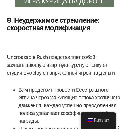
ИГРА КУРИЦА НА ДОРОГЕ
8. Неудержимое стремление:
скоростная модификация
Uncrossable Rush представляет собой
захватывающую азартную куриную гонку от
студии Evoplay с напряженной игрой на деньги.
Вам предстоит провести Бесстрашного
Эгвина через 24 кипящие потока хаотичного
движения. Каждая успешно преодоленная
полоса удваивает коэффициент вашей
Russian
награды.
Четыре уровня сложности: Легкий, Средний,