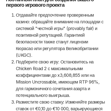
первого игрового проекта
Отдавайте предпочтение проверенным
казино: обращайте внимание на площадки с
системой "честной игры" (provably fair) и
позитивной репутацией. Гарантией
безопасности также станут лицензии
Кюрасао или регулятора Великобритании
(UKGC).
Подберите свою игру: Остановитесь на
Chicken Road 2 с максимальными
коэффициентами до x3,608,855 или на
Mission Uncrossable, имеющем RTP 96%,
для гармоничного сочетания азарта и
потенциального выигрыша.
Разместите свою ставку: Изменяйте размеры
ставок от €0,10 до €10 000, варьирующиеся