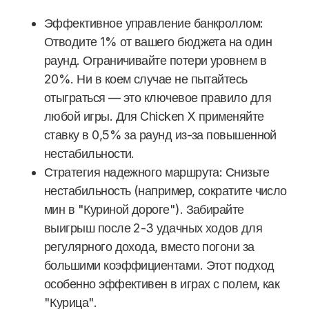
Эффективное управление банкроллом:
Отводите 1% от вашего бюджета на один
раунд. Ограничивайте потери уровнем в
20%. Ни в коем случае не пытайтесь
отыграться — это ключевое правило для
любой игры. Для Chicken X применяйте
ставку в 0,5% за раунд из-за повышенной
нестабильности.
Стратегия надежного маршрута: Снизьте
нестабильность (например, сократите число
мин в "Куриной дороге"). Забирайте
выигрыш после 2-3 удачных ходов для
регулярного дохода, вместо погони за
большими коэффициентами. Этот подход
особенно эффективен в играх с полем, как
"Курица".