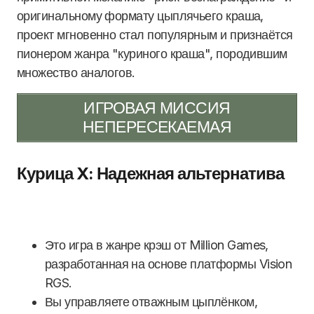
оригинальному формату цыплячьего краша,
проект мгновенно стал популярным и признаётся
пионером жанра "куриного краша", породившим
множество аналогов.
ИГРОВАЯ МИССИЯ
НЕПЕРЕСЕКАЕМАЯ
Курица X: Надежная альтернатива
Это игра в жанре крэш от Million Games,
разработанная на основе платформы Vision
RGS.
Вы управляете отважным цыплёнком,