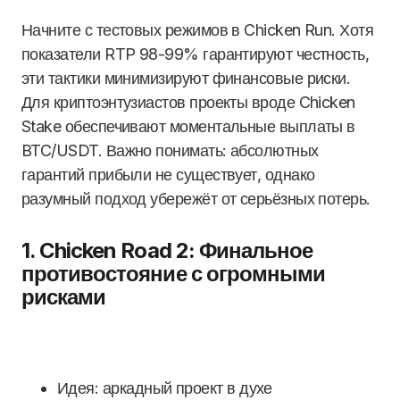
Начните с тестовых режимов в Chicken Run. Хотя
показатели RTP 98-99% гарантируют честность,
эти тактики минимизируют финансовые риски.
Для криптоэнтузиастов проекты вроде Chicken
Stake обеспечивают моментальные выплаты в
BTC/USDT. Важно понимать: абсолютных
гарантий прибыли не существует, однако
разумный подход убережёт от серьёзных потерь.
1. Chicken Road 2: Финальное
противостояние с огромными
рисками
Идея: аркадный проект в духе