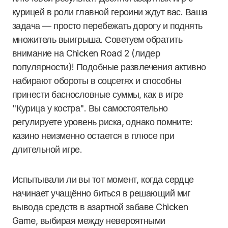
курицей в роли главной героини ждут вас. Ваша
задача — просто перебежать дорогу и поднять
множитель выигрыша. Советуем обратить
внимание на Chicken Road 2 (лидер
популярности)! Подобные развлечения активно
набирают обороты в соцсетях и способны
принести баснословные суммы, как в игре
"Курица у костра". Вы самостоятельно
регулируете уровень риска, однако помните:
казино неизменно остается в плюсе при
длительной игре.
Испытывали ли вы тот момент, когда сердце
начинает учащённо биться в решающий миг
вывода средств в азартной забаве Chicken
Game, выбирая между невероятными