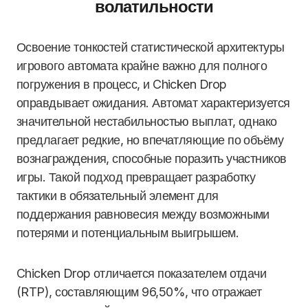
волатильности
Освоение тонкостей статистической архитектуры
игрового автомата крайне важно для полного
погружения в процесс, и Chicken Drop
оправдывает ожидания. Автомат характеризуется
значительной нестабильностью выплат, однако
предлагает редкие, но впечатляющие по объёму
вознаграждения, способные поразить участников
игры. Такой подход превращает разработку
тактики в обязательный элемент для
поддержания равновесия между возможными
потерями и потенциальным выигрышем.
Chicken Drop отличается показателем отдачи
(RTP), составляющим 96,50%, что отражает