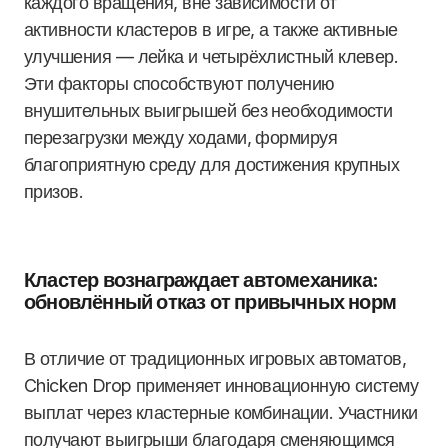
каждого вращения, вне зависимости от
активности кластеров в игре, а также активные
улучшения — лейка и четырёхлистный клевер.
Эти факторы способствуют получению
внушительных выигрышей без необходимости
перезагрузки между ходами, формируя
благоприятную среду для достижения крупных
призов.
Кластер вознаграждает автомеханика:
обновлённый отказ от привычных норм
В отличие от традиционных игровых автоматов,
Chicken Drop применяет инновационную систему
выплат через кластерные комбинации. Участники
получают выигрыши благодаря сменяющимся