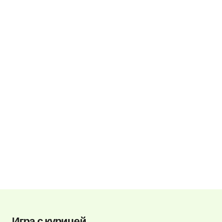
Игра с курицей