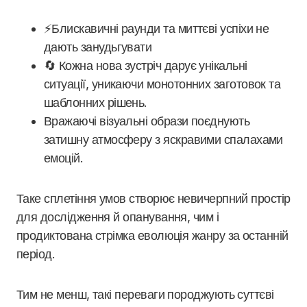
⚡️Блискавичні раунди та миттєві успіхи не
дають занудьгувати
🔄 Кожна нова зустріч дарує унікальні
ситуації, уникаючи монотонних заготовок та
шаблонних рішень.
Вражаючі візуальні образи поєднують
затишну атмосферу з яскравими спалахами
емоцій.
Таке сплетіння умов створює невичерпний простір
для дослідження й опанування, чим і
продиктована стрімка еволюція жанру за останній
період.
Тим не менш, такі переваги породжують суттєві