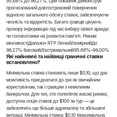
95,68% до 96,27%. Цей показник демонструє
прогнозований довгостроковий повернення
відносно загального обсягу ставок, забезпечуючи
чесність та відкритість. Багато гравців цінують
прозору інформацію під час вибору свіжої аркади
чи головоломки на розвиток пам'яті. Режим
мінливостіДіапазон RTP Легкий/помірнийДо
96.27% Високий/Екстремальний95.68%–96.00%
Які найнижчі та найвищі граничні ставки
встановлено?
Мінімальна ставка становить лише $0,10, що дає
можливість приєднатися до гри як звичайним
користувачам, так і гравцям з невеликим
банкролом. Для тих, хто полюбляє високі ризики,
доступна опція ставок до $100 за тур — це
забезпечить ще більше адреналіну та збільшені
виграші. Мінімальна ставка: $0,10 Максимальна