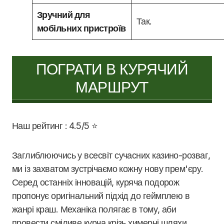
Зручний для
Так.
мобільних пристроїв
ПОГРАТИ В КУРЯЧИЙ
МАРШРУТ
Наш рейтинг : 4.5/5 ⭐
Заглиблюючись у всесвіт сучасних казино-розваг,
ми із захватом зустрічаємо кожну нову прем'єру.
Серед останніх інновацій, куряча подорож
пропонує оригінальний підхід до геймплею в
жанрі краш. Механіка полягає в тому, аби
провести сміливе курча крізь химерні шляхи,