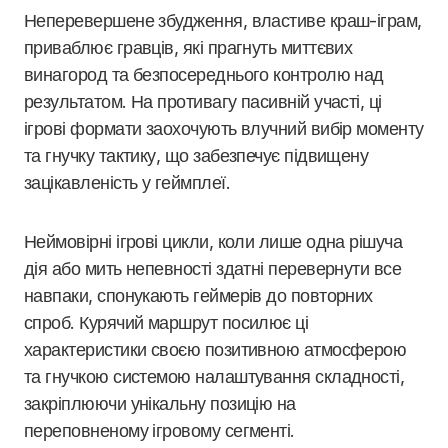
Неперевершене збудження, властиве краш-іграм,
приваблює гравців, які прагнуть миттєвих
винагород та безпосереднього контролю над
результатом. На противагу пасивній участі, ці
ігрові формати заохочують влучний вибір моменту
та гнучку тактику, що забезпечує підвищену
зацікавленість у геймплеї.
Неймовірні ігрові цикли, коли лише одна рішуча
дія або мить непевності здатні перевернути все
навпаки, спонукають геймерів до повторних
спроб. Курячий маршрут посилює ці
характеристики своєю позитивною атмосферою
та гнучкою системою налаштування складності,
закріплюючи унікальну позицію на
переповненому ігровому сегменті.