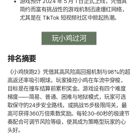
游戏预计 2024 年 5 月 1 日正式上线，凭借其
简约而富有挑战性的游戏机制迅速爆红网络，
尤其是在 TikTok 短视频社区中掀起热潮。
玩小鸡过河
排名摘要
《小鸡快跑2》凭借其高风险高回报机制与98%的超
高返还率吸引眼球。玩家操控小鸡在车流中穿梭，
目标是在撞车结算前累积奖金。游戏设有四个难度
梯度——简易、普通、困难与地狱模式，玩家可选
取保守的24步安全路线，或挑战15步极限闯关，最
高可获得360万倍乘数奖励。每轮30-60秒的极速节
奏配合可调节风险等级，使其成为策略型玩家的心
头好。