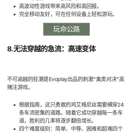
高波动性游戏带来高风险和高回报。
完全移动友好，可在任何设备上轻松游玩。
玩命公路
8.无法穿越的急流：高速变体
不可逾越的狂潮是Evoplay出品的刺激"禽类对决"高
赌注游戏。
根据指南，这只勇敢的鸡艾格尼丝需要横穿24
条车流密集的道路。随着它成功穿越每一条车
道，胜利的几率将逐步翻倍增长。
四个难度级别：简单、中等、困难和超难四个