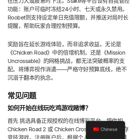
在压力大或疲惫时下注。Stake等平台设有自我管控
功能：账户可临时冻结24小时、七天或永久禁用。
Roobet则支持设定单日充值限额，并推送对局时长
提醒，帮助玩家合理控制预算。
奖励旨在延长游戏体验，而非追求收益。无论是
《Chicken Road》中的倍增机制，还是《Mission
Uncrossable》的网格挑战，都无法突破概率的支
配。将博弈视作消遣——严格守好预算底线，绝不
沉溺于翻本的执念。
常见问题
如何开始在线玩吃鸡游戏赌博？
首先 挑选具备正规授权的在线博彩平台，提供如
Chicken Road 2 或 Chicken Cross 这类的热门生存
Chinese
竞技游戏。注册账户后，根据个人偏好选定游戏模