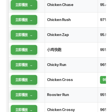
Chicken Chase
95.48
立即播放
Chicken Rush
97%
立即播放
Chicken Zap
95.97
立即播放
小鸡快跑
95%
立即播放
Chicky Run
96%
立即播放
Chicken Cross
99%
立即播放
Rooster Run
95%
立即播放
Chicken Crossy
96%
立即播放