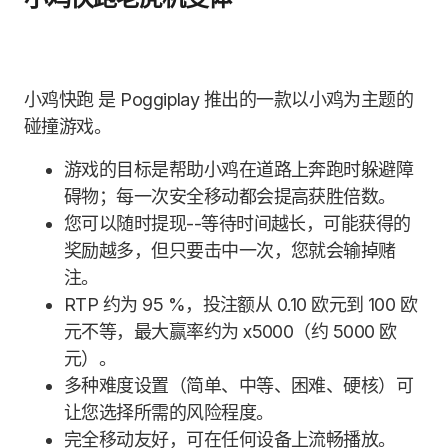
小鸡快跑 是 Poggiplay 推出的一款以小鸡为主题的
碰撞游戏。
游戏的目标是帮助小鸡在道路上奔跑时躲避障
碍物；每一次安全移动都会提高获胜倍数。
您可以随时提现--等待时间越长，可能获得的
奖励越多，但只要击中一次，您就会输掉赌
注。
RTP 约为 95 %，投注额从 0.10 欧元到 100 欧
元不等，最大赢率约为 x5000（约 5000 欧
元）。
多种难度设置（简单、中等、困难、硬核）可
让您选择所需的风险程度。
完全移动友好，可在任何设备上流畅播放。