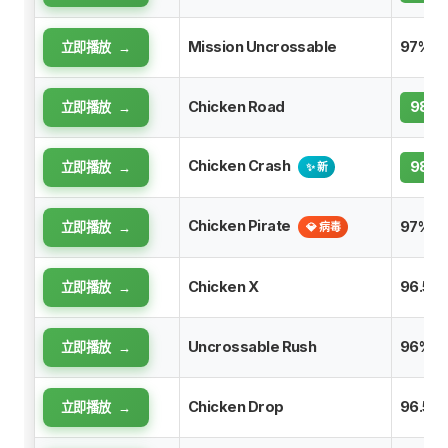
Mission Uncrossable
97%
立即播放
Chicken Road
98%
立即播放
Chicken Crash
98%
立即播放
✨ 新
Chicken Pirate
97%
立即播放
💎 病毒
Chicken X
96.5%
立即播放
Uncrossable Rush
96%
立即播放
Chicken Drop
96.5%
立即播放