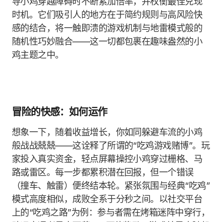
导小鸡穿越障碍时不断累加倍率，并权衡最佳兑现
时机。它们吸引人的地方在于简约规则与高风险快
感的结合，将一触即溃的游戏机制与地雷模式般的
随机性巧妙融合——这一切都包裹在趣味盎然的小
鸡主题之中。
冒险的快感：如何运作
想象一下，随着收益增长，你如同躲避车流的小鸡
般战战兢兢——这诠释了所谓的“吃鸡游戏赌博”。玩
家投入真实资金，轻点屏幕操控小鸡穿过栅格、马
路或雷区。每一步都累积潜在回报，但一个错误
（撞车、触雷）便终结本轮。紧张氛围与经典“吃鸡”
模式高度相似，成败全系于分秒之间。以社交平台
上的“吃鸡之路”为例：参与者需在烤箱迷阵中穿行，