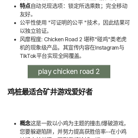
特点
自动兑现选项：锁定所选乘数；完全移动
友好。
公平性使用 "可证明的公平 "技术，因此结果可
以独立验证。
风靡程度: Chicken Road 2 堪称"碰鸡"类老虎
机的现象级产品，其宣传内容在Instagram与
TikTok平台实现全网覆盖。
play chicken road 2
鸡桩最适合矿井游戏爱好者
概念
这是一款以小鸡为主题的撞击/爆破游戏，
您要躲避陷阱，并努力提高获胜倍率--在小鸡