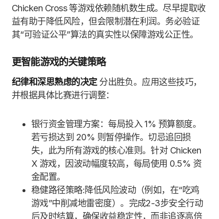
Chicken Cross 等游戏依赖随机数生成。尽早提取收
益有助于降低风险，但会限制潜在利润。务必验证
其“可验证公平”算法的真实性以保障游戏公正性。
更智能游戏的关键策略
纪律和深思熟虑的决定
分出胜负。应用这些技巧，
并根据具体比赛进行调整：
银行资金管理方案：每局投入 1% 预算额度。
若亏损达到 20% 则暂停操作。切忌追回损
失，此为所有游戏的核心准则。针对 Chicken
X 游戏，因波动幅度较高，每局使用 0.5% 资
金配置。
稳健路径策略:降低风险波动（例如，在“吃鸡
游戏”中削减地雷密度）。完成2-3步安全行动
后及时结算，确保收益稳定性，而非追逐高倍