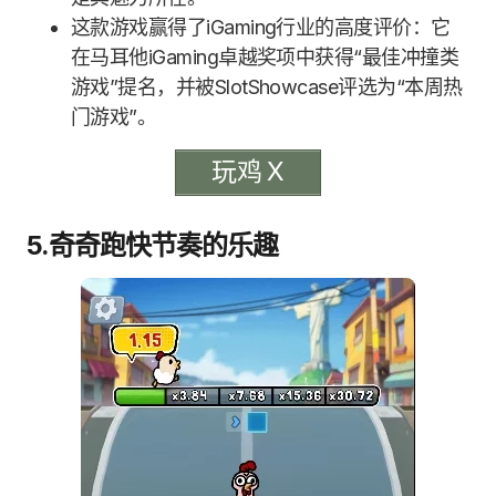
这款游戏赢得了iGaming行业的高度评价：它
在马耳他iGaming卓越奖项中获得“最佳冲撞类
游戏”提名，并被SlotShowcase评选为“本周热
门游戏”。
玩鸡 X
5.奇奇跑快节奏的乐趣