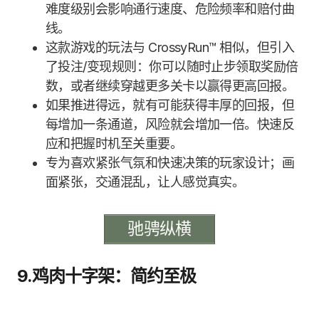
难度级别会影响通行速度、危险频率和赔付曲
线。
这款游戏的玩法与 CrossyRun™ 相似，但引入
了投注/变现规则：你可以随时止步领取奖励倍
数，或者继续穿越更多关卡以赢得更高回报。
如果推进得远，就有可能获得丰厚的回报，但
每增加一条通道，风险就会增加一倍。快速反
应和把握时机至关重要。
专为喜欢紧张气氛和快速决策的玩家设计；画
面紧张，交通混乱，让人感觉真实。
驰骋纵横
9.鸡肉十字架：简约至极