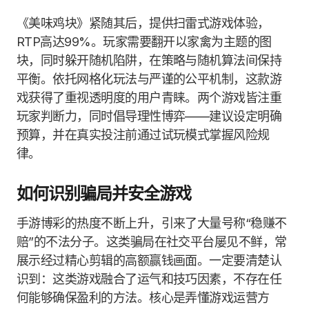
《美味鸡块》紧随其后，提供扫雷式游戏体验，
RTP高达99%。玩家需要翻开以家禽为主题的图
块，同时躲开随机陷阱，在策略与随机算法间保持
平衡。依托网格化玩法与严谨的公平机制，这款游
戏获得了重视透明度的用户青睐。两个游戏皆注重
玩家判断力，同时倡导理性博弈——建议设定明确
预算，并在真实投注前通过试玩模式掌握风险规
律。
如何识别骗局并安全游戏
手游博彩的热度不断上升，引来了大量号称“稳赚不
赔”的不法分子。这类骗局在社交平台屡见不鲜，常
展示经过精心剪辑的高额赢钱画面。一定要清楚认
识到：这类游戏融合了运气和技巧因素，不存在任
何能够确保盈利的方法。核心是弄懂游戏运营方