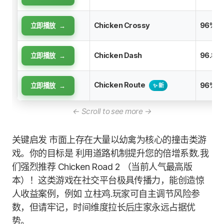
Chicken Crossy
96%
立即播放
Chicken Dash
96.85
立即播放
Chicken Route
96%
立即播放
✨ 新
关键启发 市面上存在大量以幼禽为核心的撞击类游
戏。你的目标是 利用道路机制提升您的倍增系数.我
们强烈推荐 Chicken Road 2 （当前人气最高版
本）！这类游戏在社交平台极具传播力，能创造惊
人收益案例，例如 立柱鸡.玩家可自主调节风险参
数，但请牢记，时间维度拉长后庄家永远占据优
势。