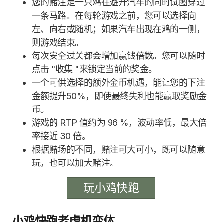
您的赌注是一只鸡在避开汽车的同时试图穿过
一条马路。在每轮游戏之前，您可以选择向
左、向右或随机；如果汽车出现在鸡的一侧，
则游戏结束。
每次安全过关都会增加赢钱倍数。您可以随时
点击 "收集 "来锁定当前的奖金。
一个可供选择的额外金币机遇，能让您的下注
金额提升50%，即使最终失利也能赢取奖励金
币。
游戏的 RTP 值约为 96 %，波动率低，最大倍
率接近 30 倍。
根据赌场的不同，赌注可大可小，既可以随意
玩，也可以加大赌注。
玩小鸡快跑
小鸡快跑老虎机变体