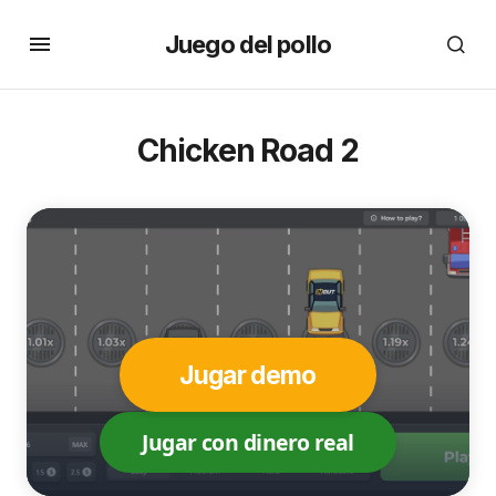
Juego del pollo
Chicken Road 2
Jugar demo
Jugar con dinero real