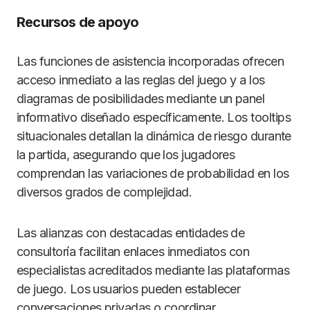
Recursos de apoyo
Las funciones de asistencia incorporadas ofrecen
acceso inmediato a las reglas del juego y a los
diagramas de posibilidades mediante un panel
informativo diseñado específicamente. Los tooltips
situacionales detallan la dinámica de riesgo durante
la partida, asegurando que los jugadores
comprendan las variaciones de probabilidad en los
diversos grados de complejidad.
Las alianzas con destacadas entidades de
consultoría facilitan enlaces inmediatos con
especialistas acreditados mediante las plataformas
de juego. Los usuarios pueden establecer
conversaciones privadas o coordinar