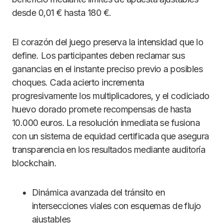
desde 0,01 € hasta 180 €.
El corazón del juego preserva la intensidad que lo
define. Los participantes deben reclamar sus
ganancias en el instante preciso previo a posibles
choques. Cada acierto incrementa
progresivamente los multiplicadores, y el codiciado
huevo dorado promete recompensas de hasta
10.000 euros. La resolución inmediata se fusiona
con un sistema de equidad certificada que asegura
transparencia en los resultados mediante auditoría
blockchain.
Dinámica avanzada del tránsito en
intersecciones viales con esquemas de flujo
ajustables