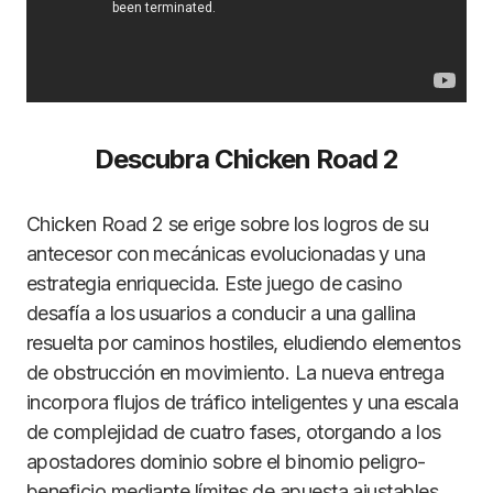
Descubra Chicken Road 2
Chicken Road 2 se erige sobre los logros de su
antecesor con mecánicas evolucionadas y una
estrategia enriquecida. Este juego de casino
desafía a los usuarios a conducir a una gallina
resuelta por caminos hostiles, eludiendo elementos
de obstrucción en movimiento. La nueva entrega
incorpora flujos de tráfico inteligentes y una escala
de complejidad de cuatro fases, otorgando a los
apostadores dominio sobre el binomio peligro-
beneficio mediante límites de apuesta ajustables