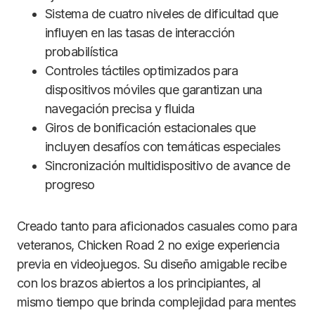
Sistema de cuatro niveles de dificultad que
influyen en las tasas de interacción
probabilística
Controles táctiles optimizados para
dispositivos móviles que garantizan una
navegación precisa y fluida
Giros de bonificación estacionales que
incluyen desafíos con temáticas especiales
Sincronización multidispositivo de avance de
progreso
Creado tanto para aficionados casuales como para
veteranos, Chicken Road 2 no exige experiencia
previa en videojuegos. Su diseño amigable recibe
con los brazos abiertos a los principiantes, al
mismo tiempo que brinda complejidad para mentes