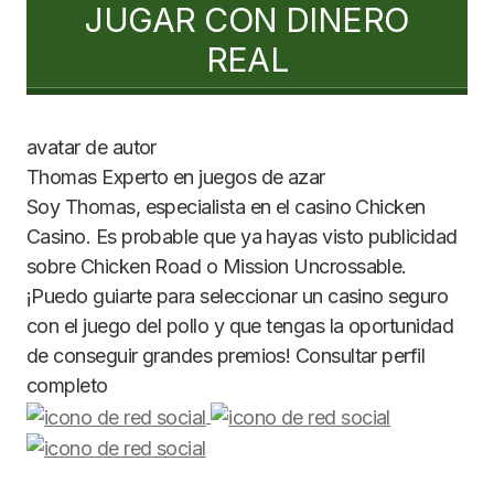
JUGAR CON DINERO
REAL
Thomas
Experto en juegos de azar
Soy Thomas, especialista en el casino Chicken
Casino. Es probable que ya hayas visto publicidad
sobre Chicken Road o Mission Uncrossable.
¡Puedo guiarte para seleccionar un casino seguro
con el juego del pollo y que tengas la oportunidad
de conseguir grandes premios! Consultar perfil
completo