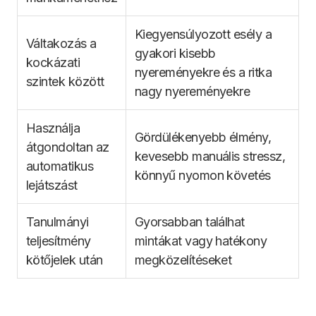
Kiegyensúlyozott esély a
Váltakozás a
gyakori kisebb
kockázati
nyereményekre és a ritka
szintek között
nagy nyereményekre
Használja
Gördülékenyebb élmény,
átgondoltan az
kevesebb manuális stressz,
automatikus
könnyű nyomon követés
lejátszást
Tanulmányi
Gyorsabban találhat
teljesítmény
mintákat vagy hatékony
kötőjelek után
megközelítéseket