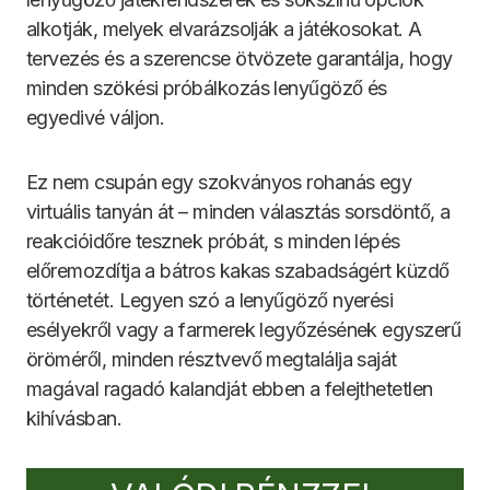
alkotják, melyek elvarázsolják a játékosokat. A
tervezés és a szerencse ötvözete garantálja, hogy
minden szökési próbálkozás lenyűgöző és
egyedivé váljon.
Ez nem csupán egy szokványos rohanás egy
virtuális tanyán át – minden választás sorsdöntő, a
reakcióidőre tesznek próbát, s minden lépés
előremozdítja a bátros kakas szabadságért küzdő
történetét. Legyen szó a lenyűgöző nyerési
esélyekről vagy a farmerek legyőzésének egyszerű
öröméről, minden résztvevő megtalálja saját
magával ragadó kalandját ebben a felejthetetlen
kihívásban.