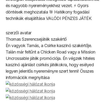
és nagyobb nyereményekhez vezet. ⚡ Gyors
döntések meghozatala 🎯 Hatékony fogadási
technikák elsajátítása VALÓDI PÉNZES JÁTÉK
Thomas
Szerencsejáték szakértő
Én vagyok Tamás, a Csirke kaszinó szakértője.
Talán már feltűnt a Chicken Road vagy a Mission
Uncrossable játék promóciója. Én végzek hiteles
kaszinó ajánlást csirkés játékokra, hogy esélyed
legyen jelentős nyereményre szert tenni! Összes
információk megnyitása