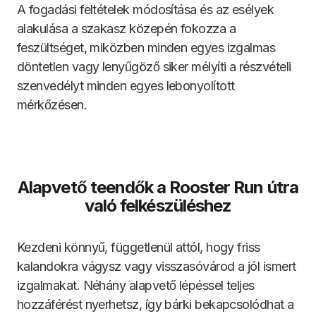
A fogadási feltételek módosítása és az esélyek
alakulása a szakasz közepén fokozza a
feszültséget, miközben minden egyes izgalmas
döntetlen vagy lenyűgöző siker mélyíti a részvételi
szenvedélyt minden egyes lebonyolított
mérkőzésen.
Alapvető teendők a Rooster Run útra
való felkészüléshez
Kezdeni könnyű, függetlenül attól, hogy friss
kalandokra vágysz vagy visszasóvárod a jól ismert
izgalmakat. Néhány alapvető lépéssel teljes
hozzáférést nyerhetsz, így bárki bekapcsolódhat a