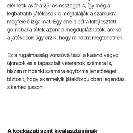
elérhetik akár a 25-ös összeget is, így még a
legbátrabb játékosok is megtalálják a számukra
megfelelő izgalmat. Egy erre a célra kifejlesztett
gombbal a tétek azonnal megduplázhatók, amikor
a játékosok úgy érzik, hogy mindent megtehetnek.
Ez a rugalmasság vonzóvá teszi a kaland vágyó
újoncok és a tapasztalt veteránok számára is,
hiszen mindenki számára egyforma lehetőséget
biztosít, hogy akármelyik játékfordulóban legendás
sikerhez jusson.
A kockázati szint kiválasztásának