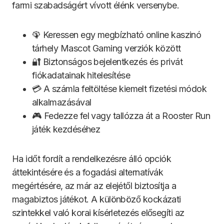
farmi szabadságért vívott élénk versenybe.
🦚 Keressen egy megbízható online kaszinó
tárhely Mascot Gaming verziók között
🔐 Biztonságos bejelentkezés és privát
fiókadatainak hitelesítése
💳 A számla feltöltése kiemelt fizetési módok
alkalmazásával
🎮 Fedezze fel vagy tallózza át a Rooster Run
játék kezdéséhez
Ha időt fordít a rendelkezésre álló opciók
áttekintésére és a fogadási alternatívák
megértésére, az már az elejétől biztosítja a
magabiztos játékot. A különböző kockázati
szintekkel való korai kísérletezés elősegíti az