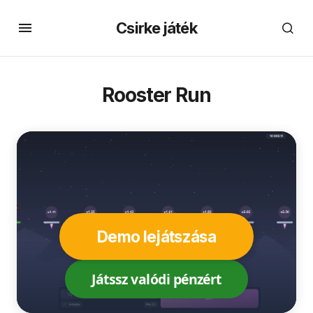
Csirke játék
Rooster Run
Demo lejátszása
Játssz valódi pénzért