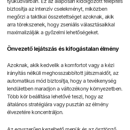
tyúkudvarban. Ez az alaposan kidolgozott felépítés
biztosítja az intenzív cselekményt, miközben
megőrzi a taktikai összetettséget azoknak, akik
arra törekszenek, hogy zseniális választásaikkal
maximalizálják a győzelmi lehetőségeket.
Önvezető lejátszás és kifogástalan élmény
Azoknak, akik kedvelik a komfortot vagy a kézi
irányítás nélküli meghosszabbított játszmaidőt, az
automatikus mód biztosítja, hogy a tevékenység
lendületben maradjon a változékony környezetben.
Több kör beállítása lehetővé teszi, hogy az
általános stratégiára vagy pusztán az élmény
élvezetére koncentráljon.
Az egyszerűen kezelhető menük és az ösztönző