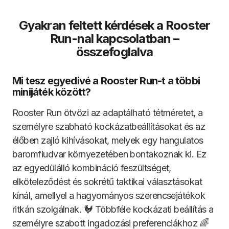
Gyakran feltett kérdések a Rooster
Run-nal kapcsolatban –
összefoglalva
Mi tesz egyedivé a Rooster Run-t a többi
minijáték között?
Rooster Run ötvözi az adaptálható tétméretet, a
személyre szabható kockázatbeállításokat és az
élőben zajló kihívásokat, melyek egy hangulatos
baromfiudvar környezetében bontakoznak ki. Ez
az egyedülálló kombináció feszültséget,
elköteleződést és sokrétű taktikai választásokat
kínál, amellyel a hagyományos szerencsejátékok
ritkán szolgálnak. 🐓 Többféle kockázati beállítás a
személyre szabott ingadozási preferenciákhoz 🌈