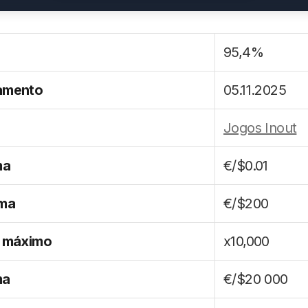
95,4%
çamento
05.11.2025
Jogos Inout
ma
€/$0.01
ma
€/$200
r máximo
x10,000
ma
€/$20 000