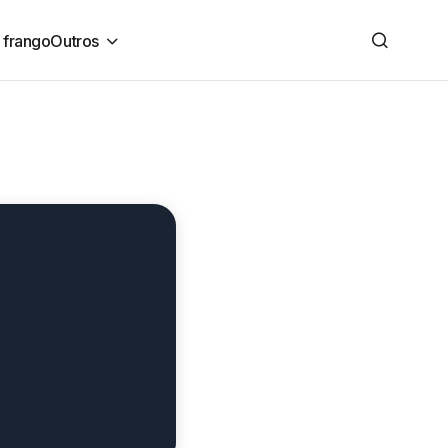
 frango
Outros