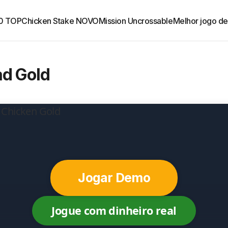
.0 TOP
Chicken Stake NOVO
Mission Uncrossable
Melhor jogo de
ad Gold
Jogar Demo
Jogue com dinheiro real