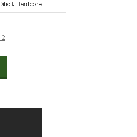
Difícil, Hardcore
 2