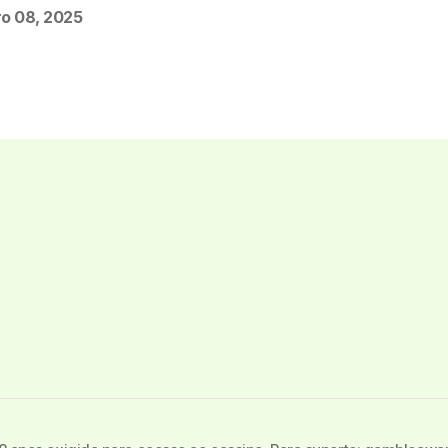
o 08, 2025