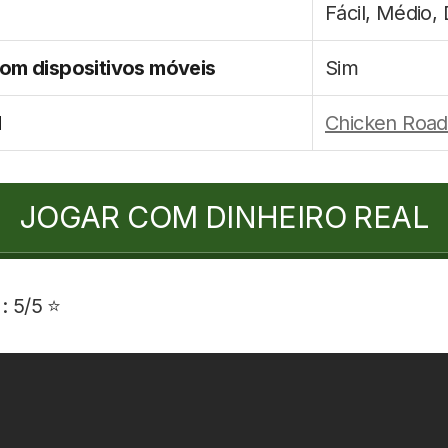
Fácil, Médio, 
om dispositivos móveis
Sim
l
Chicken Road
JOGAR COM DINHEIRO REAL
: 5/5 ⭐