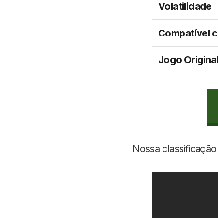
Volatilidade
Compatível c
Jogo Origina
Nossa classificação 