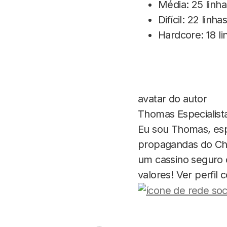
Média: 25 linha
Difícil: 22 linha
Hardcore: 18 li
Thomas
Especialis
Eu sou Thomas, espe
propagandas do Chi
um cassino seguro c
valores! Ver perfil