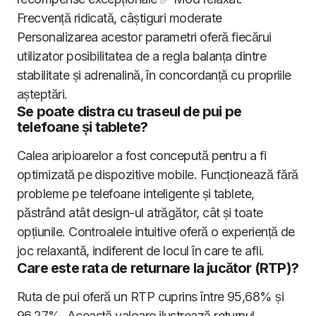
Frecvență ridicată, câștiguri moderate
Personalizarea acestor parametri oferă fiecărui
utilizator posibilitatea de a regla balanța dintre
stabilitate și adrenalină, în concordanță cu propriile
așteptări.
Se poate distra cu traseul de pui pe
telefoane și tablete?
Calea aripioarelor a fost concepută pentru a fi
optimizată pe dispozitive mobile. Funcționează fără
probleme pe telefoane inteligente și tablete,
păstrând atât design-ul atrăgător, cât și toate
opțiunile. Controalele intuitive oferă o experiență de
joc relaxantă, indiferent de locul în care te afli.
Care este rata de returnare la jucător (RTP)?
Ruta de pui oferă un RTP cuprins între 95,68% și
96,27%. Această valoare ilustrează returnul