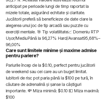
anticipat pe perioade lungi de timp raportat la
mizele totale, asigurând echitate și claritate.
Jucătorii preferă să beneficieze de date clare la
alegerea unui joc de tip arcadă sau puzzle cu
exerciții mentale. 🎯 Tip volatilitate📈 Domeniu RTP
Ușor/MediuPână la 96,27% Hard/Avansat95,68%–
96,00%
Care sunt limitele minime și maxime admise
pentru pariere?
Pariurile încep de la $0.10, perfect pentru jucătorii
de weekend sau cei care au un buget limitat.
Iubitorii de risc pot paria până la $100 pe tură, în
căutare de adrenalină și șanse la câștiguri
importante. 💸 Miza minimă: $0.10 💵 Miza maximă:
$100