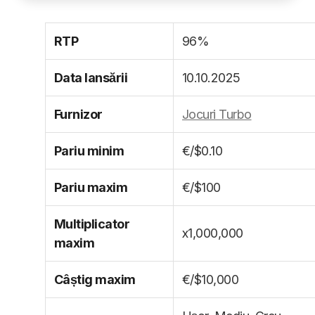
RTP
96%
Data lansării
10.10.2025
Furnizor
Jocuri Turbo
Pariu minim
€/$0.10
Pariu maxim
€/$100
Multiplicator
x1,000,000
maxim
Câștig maxim
€/$10,000