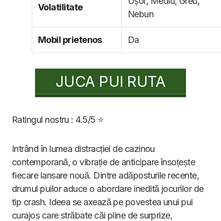
Ușor, Mediu, Greu,
Volatilitate
Nebun
Mobil prietenos
Da
JUCA PUI RUTA
Ratingul nostru : 4.5/5 ⭐
Intrând în lumea distracției de cazinou
contemporană, o vibrație de anticipare însoțește
fiecare lansare nouă. Dintre adăposturile recente,
drumul puilor aduce o abordare inedită jocurilor de
tip crash. Ideea se axează pe povestea unui pui
curajos care străbate căi pline de surprize,