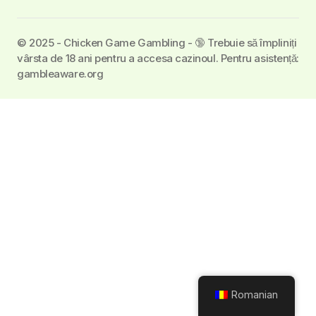
©️ 2025 - Chicken Game Gambling - 🔞 Trebuie să împliniți
vârsta de 18 ani pentru a accesa cazinoul. Pentru asistență:
gambleaware.org
Romanian