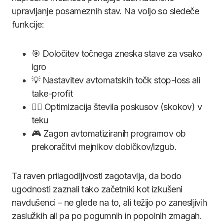
upravljanje posameznih stav. Na voljo so sledeče
funkcije:
🎯 Določitev točnega zneska stave za vsako
igro
💡 Nastavitev avtomatskih točk stop-loss ali
take-profit
🏃‍♂️ Optimizacija števila poskusov (skokov) v
teku
🎮 Zagon avtomatiziranih programov ob
prekoračitvi mejnikov dobičkov/izgub.
Ta raven prilagodljivosti zagotavlja, da bodo
ugodnosti zaznali tako začetniki kot izkušeni
navdušenci – ne glede na to, ali težijo po zanesljivih
zaslužkih ali pa po pogumnih in popolnih zmagah.