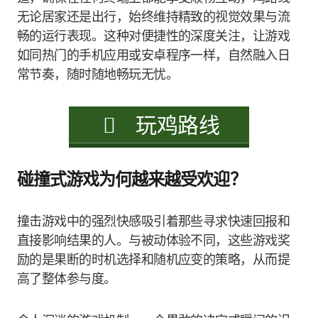
无论居家还是出行，始终维持精致的视觉效果与流
畅的运行表现。这种对便捷性的深度关注，让游戏
如同热门的手机应用或安卓程序一样，自然融入日
常节奏，随时随地畅玩无忧。
玩鸡路线
碰撞式游戏为何越来越受欢迎？
撞击游戏中的强烈快感吸引着那些寻求快速回报和
直接影响结果的人。与被动体验不同，这些游戏奖
励的是果断的时机选择和随机应变的策略，从而提
高了整体参与度。