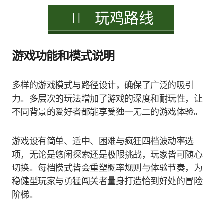
玩鸡路线
游戏功能和模式说明
多样的游戏模式与路径设计，确保了广泛的吸引
力。多层次的玩法增加了游戏的深度和耐玩性，让
不同背景的爱好者都能享受独一无二的游戏体验。
游戏设有简单、适中、困难与疯狂四档波动率选
项，无论是悠闲探索还是极限挑战，玩家皆可随心
切换。每档模式皆会重塑概率规则与体验节奏，为
稳健型玩家与勇猛闯关者量身打造恰到好处的冒险
阶梯。