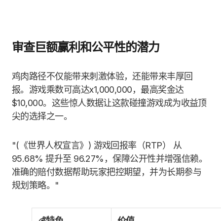
审查巨额赢利和公平性的潜力
鸡肉路径不仅能带来刺激体验，还能带来丰厚回
报。游戏乘数可高达x1,000,000，最高奖金达
$10,000。这些惊人数据让这款碰撞游戏成为收益顶
尖的选择之一。
"(《世界人权宣言》) 游戏回报率（RTP） 从
95.68% 提升至 96.27%，保障公开性并增强信赖。
准确的赔付数据帮助玩家把控期望，并为长期参与
规划策略。"
💰特色
价值