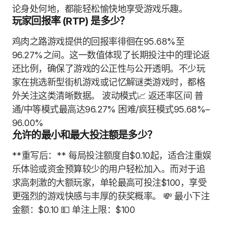
论身处何地，都能轻松愉快地享受游戏乐趣。
玩家回报率 (RTP) 是多少？
鸡肉之路游戏提供的回报率徘徊在95.68%至
96.27%之间。这一数值体现了长期投注中的理论返
还比例，确保了游戏的公正性与公开透明。不少玩
家在挑选新型街机游戏或记忆解谜类游戏时，都格
外关注这类清晰数据。 波动模式📈 返还率区间 普
通/中等模式最高达96.27% 困难/疯狂模式95.68%–
96.00%
允许的最小和最大投注额是多少？
**重写后：** 每局投注额度自$0.10起，适合注重娱
乐体验或资金预算较少的用户轻松加入。而对于追
求高刺激的大额玩家，单轮最高可投注$100，享受
更强烈的游戏快感与丰厚的获奖概率。 💸 最小下注
金额：$0.10 💵 单注上限：$100