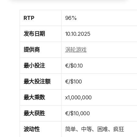
RTP
96%
发布日期
10.10.2025
提供商
涡轮游戏
最小投注
€/$0.10
最大投注额
€/$100
最大乘数
x1,000,000
最大获胜
€/$10,000
波动性
简单、中等、困难、疯狂