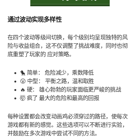
通过波动实现多样性
在四个波动等级间切换，每个级别均呈现独特的风
险与收益组合，这不仅调整了挑战难度，同时也彻
底重塑了玩家的 应对策略。
🐤 简单： 危险减少，乘数降低
😮 中型： 平衡之路，温和取胜
🔥 硬： 雄心勃勃的玩家面临更严峻的挑战
🤯 疯了 最大的危险和最高的回报
每种设置都会改变动画鸡必须穿过的路径，使每次
游戏都有新的感觉。这些选项可以不断进行实验，
并鼓励在多次游戏中尝试不同的方法。