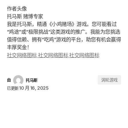
托马斯
赌博专家
我是托马斯，精通《小鸡赌场》游戏。您可能看过
“鸡途”或“极限挑战”这类游戏的推广。我能为您挑选
值得信赖、拥有“吃鸡”游戏的平台，助您有机会赢得
丰厚奖金！
涡轮游戏
由
托马斯
10 月 16, 2025
已更新