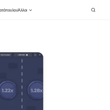
κοτόπουλου
Άλλοι