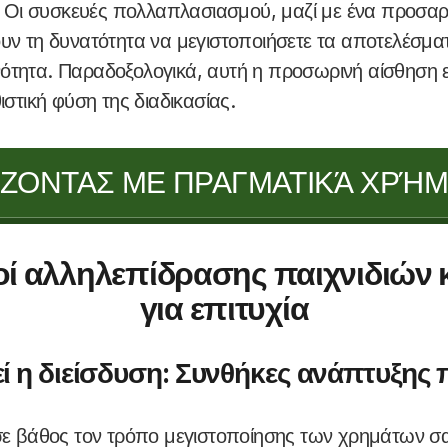
η. Οι συσκευές πολλαπλασιασμού, μαζί με ένα προσα
υν τη δυνατότητα να μεγιστοποιήσετε τα αποτελέσμα
τητα. Παραδοξολογικά, αυτή η προσωρινή αίσθηση ε
ιστική φύση της διαδικασίας.
ΊΖΟΝΤΑΣ ΜΕ ΠΡΑΓΜΑΤΙΚΆ ΧΡΉΜ
ί αλληλεπίδρασης παιχνιδιών κα
για επιτυχία
ί η διείσδυση: Συνθήκες ανάπτυξης 
σε βάθος τον τρόπο μεγιστοποίησης των χρημάτων σ