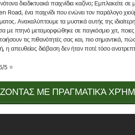
νότονα διαδικτυακά παιχνίδια καζίνο; Εμπλακείτε σε 
ken Road, ένα παιχνίδι που ενώνει τον παράλογο χιο
ματος. Ανακαλύπτουμε τα μυστικά αυτής της ιδιαίτε
α με πτηνό μεταμορφώθηκε σε παγκόσμιο χιτ, ποιες
οιήσουν τις πιθανότητές σας και, πιο σημαντικά, πώς
, η απευθείας διάβαση δεν ήταν ποτέ τόσο ανατρεπτικ
5/5 ⭐
ΊΖΟΝΤΑΣ ΜΕ ΠΡΑΓΜΑΤΙΚΆ ΧΡΉΜ