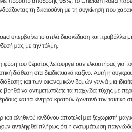
 Με ποσοστό απόδοσης 98%, το Chicken Road παρέ
νδυάζοντας τη δικαιοσύνη με τη συγκίνηση που χαρακτ
Road υπερβαίνει το απλό διασκέδαση και προβάλλει μ
νδεσή μας με την τόλμη.
φύση του θέματος λειτουργεί σαν ελκυστήρας για το
στική διάθεση στα διαδικτυακά καζίνο. Αυτή η σύγκρο
διάθεσης και των οικονομικών δομών γεννά μια ιδιαίτ
ε βοηθά να αντιμετωπίζετε τα παιχνίδια τύχης με πε
έρδους και τα κίνητρα κρατούν ζωντανό τον τακτικό 
 και αληθινού κινδύνου αποτελεί μια ξεχωριστή μαγι
έχουν αντιληφθεί πλήρως ότι η ενσωμάτωση παιγνιώδ