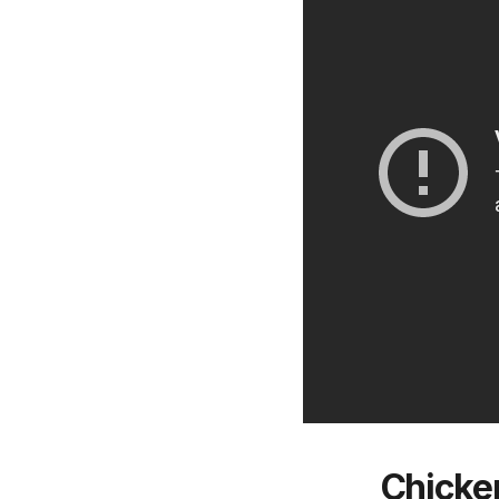
Chicke