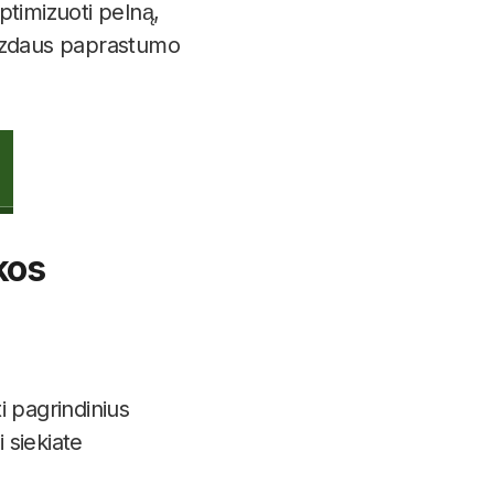
ptimizuoti pelną,
vaizdaus paprastumo
kos
i pagrindinius
 siekiate