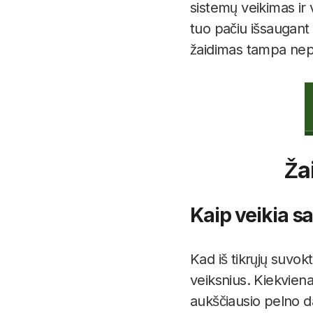
sistemų veikimas ir
tuo pačiu išsaugant 
žaidimas tampa nepap
Ža
Kaip veikia s
Kad iš tikrųjų suvok
veiksnius. Kiekviena
aukščiausio pelno da