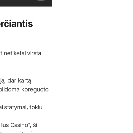
rčiantis
netikėtai virsta
ją, dar kartą
 papildoma koreguoto
ai statymai, tokiu
ius Casino", ši