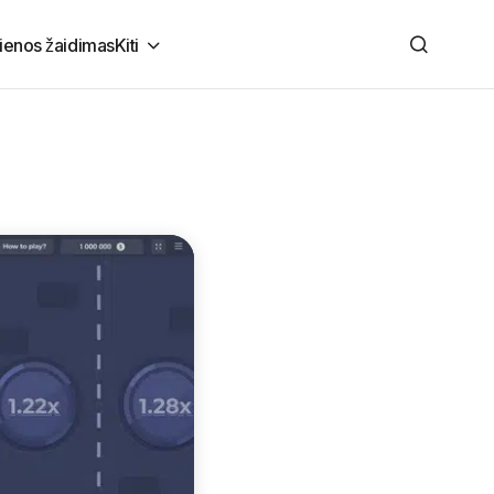
tienos žaidimas
Kiti