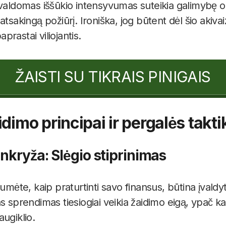
 valdomas iššūkio intensyvumas suteikia galimybę o
atsakingą požiūrį. Ironiška, jog būtent dėl šio aki
rastai viliojantis.
ŽAISTI SU TIKRAIS PINIGAIS
idimo principai ir pergalės takti
ankryža: Slėgio stiprinimas
tumėte, kaip praturtinti savo finansus, būtina įvaldyt
s sprendimas tiesiogiai veikia žaidimo eigą, ypač kai
ugiklio.