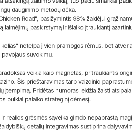
na atsakingą žaidimo veiklą, tuo pačiu smarkiai pad
ingų dauginimo metodų dėka.
Chicken Road", pasižymintis 98% žaidėjui grąžinam
gą laimėjimų paskirstymą ir išlaiko įtraukiantį azartin
s kelias" netelpa į vien pramogos rėmus, bet atveria 
u pavojaus suvokimu.
radoksas veikia kaip magnetas, pritraukiantis orig
 kazino. Šis prieštaravimas tarp vaizdinio paprastumo 
ų įtempimą. Pridėtas humoras leidžia žaisti atsipalai
os puikiai palaiko strateginį dėmesį.
ir realios grėsmės sąveika gimdo nepaprastą magiją.
 žaidybiškų detalių integravimas sustiprina dalyvav