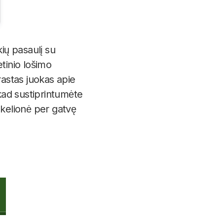
ių pasaulį su
tinio lošimo
rastas juokas apie
, kad sustiprintumėte
, kelionė per gatvę