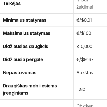
Teikėjas
žaidimai
Minimalus statymas
€/$0.01
Maksimalus statymas
€/$100
Didžiausias daugiklis
x10,000
Didžiausia pergalė
€/$9167
Nepastovumas
Aukštas
Draugiškas mobiliesiems
Taip
įrenginiams
Chicken