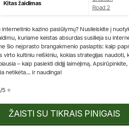
Kitas žaidimas
Road 2
internetinio kazino pasiūlymų? Nusileiskite į nuotyk
dimu, kuriame keistas absurdas susilieja su interne
sime šio neįprasto brangakmenio paslaptis: kaip pap
s virto kultiniu reiškiniu, kokias strategijas naudoti
ausia – kaip pasiekti didįjį laimėjimą. Apsirūpinkite
 netikėta... ir naudinga!
5/5 ⭐
ŽAISTI SU TIKRAIS PINIGAIS