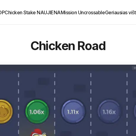
OP
Chicken Stake NAUJIENA
Mission Uncrossable
Geriausias viš
Chicken Road