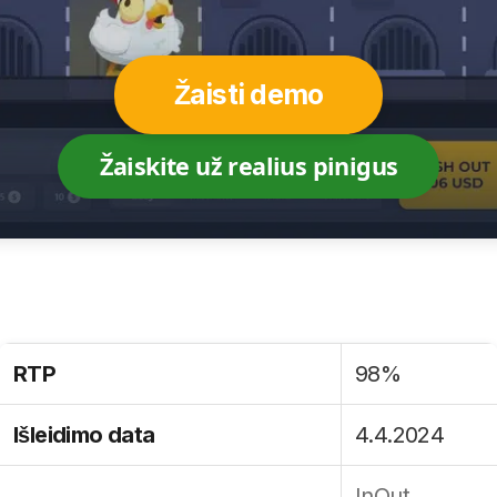
Žaisti demo
Žaiskite už realius pinigus
RTP
98%
Išleidimo data
4.4.2024
InOut