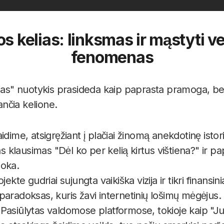
os kelias: linksmas ir mąstyti ve
fenomenas
ias" nuotykis prasideda kaip paprasta pramoga, bet 
iančia kelione.
dime, atsigręžiant į plačiai žinomą anekdotinę istori
tas klausimas "Dėl ko per kelią kirtus vištiena?" ir
oka.
ekte gudriai sujungta vaikiška vizija ir tikri finansini
aradoksas, kuris žavi internetinių lošimų mėgėjus.
asiūlytas valdomose platformose, tokioje kaip "Jul