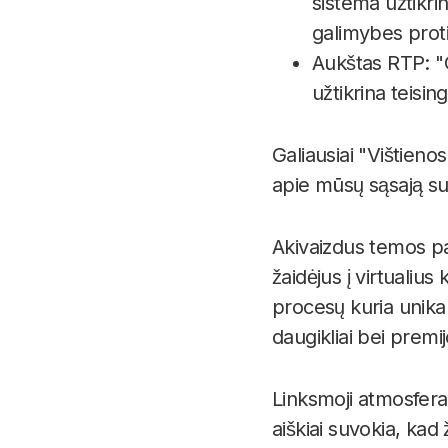
sistema užtikri
galimybes prot
Aukštas RTP: "
užtikrina teisin
Galiausiai "Vištieno
apie mūsų sąsają s
Akivaizdus temos pa
žaidėjus į virtualius
procesų kuria unikal
daugikliai bei premij
Linksmoji atmosfera 
aiškiai suvokia, kad