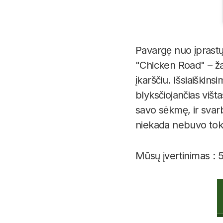
Pavargę nuo įprastų 
"Chicken Road" – žai
įkarščiu. Išsiaiškin
blyksčiojančias višta
savo sėkmę, ir svarbi
niekada nebuvo tokia
Mūsų įvertinimas : 