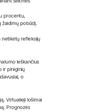
idinant sėkmės
u procentu,
ių žaidimų pobūdį.
netikėtų refleksijų
inalumo ieškančius
ir piniginių
davusiai, o
 Virtualieji lošimai
imą. Prognozės