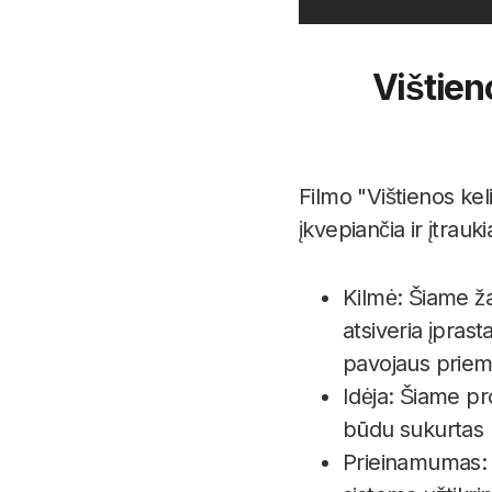
Vištien
Filmo "Vištienos kel
įkvepiančia ir įtrauk
Kilmė: Šiame žai
atsiveria įpras
pavojaus priem
Idėja: Šiame proj
būdu sukurtas p
Prieinamumas: P