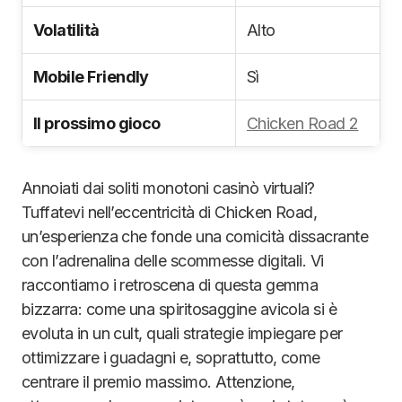
Volatilità
Alto
Mobile Friendly
Sì
Il prossimo gioco
Chicken Road 2
Annoiati dai soliti monotoni casinò virtuali?
Tuffatevi nell’eccentricità di Chicken Road,
un’esperienza che fonde una comicità dissacrante
con l’adrenalina delle scommesse digitali. Vi
raccontiamo i retroscena di questa gemma
bizzarra: come una spiritosaggine avicola si è
evoluta in un cult, quali strategie impiegare per
ottimizzare i guadagni e, soprattutto, come
centrare il premio massimo. Attenzione,