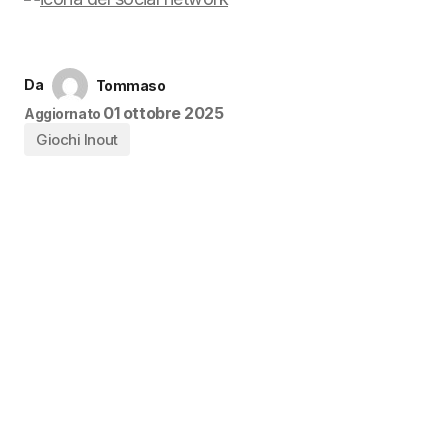
Da
Tommaso
01 ottobre 2025
Aggiornato
Giochi Inout