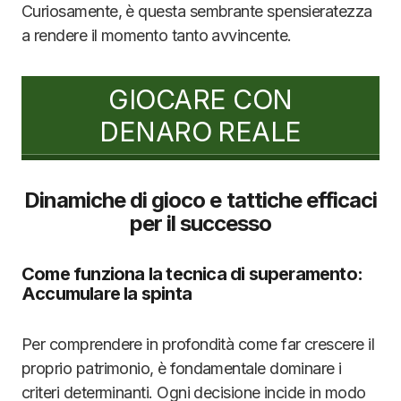
Curiosamente, è questa sembrante spensieratezza
a rendere il momento tanto avvincente.
GIOCARE CON
DENARO REALE
Dinamiche di gioco e tattiche efficaci
per il successo
Come funziona la tecnica di superamento:
Accumulare la spinta
Per comprendere in profondità come far crescere il
proprio patrimonio, è fondamentale dominare i
criteri determinanti. Ogni decisione incide in modo