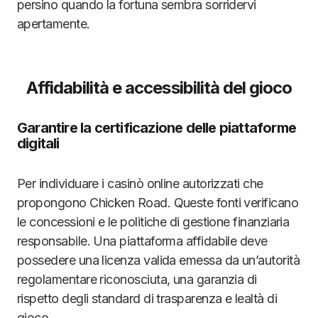
persino quando la fortuna sembra sorridervi
apertamente.
Affidabilità e accessibilità del gioco
Garantire la certificazione delle piattaforme
digitali
Per individuare i casinò online autorizzati che
propongono Chicken Road. Queste fonti verificano
le concessioni e le politiche di gestione finanziaria
responsabile. Una piattaforma affidabile deve
possedere una licenza valida emessa da un’autorità
regolamentare riconosciuta, una garanzia di
rispetto degli standard di trasparenza e lealtà di
gioco.