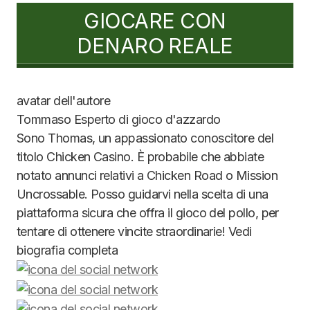
GIOCARE CON
DENARO REALE
Tommaso
Esperto di gioco d'azzardo
Sono Thomas, un appassionato conoscitore del
titolo Chicken Casino. È probabile che abbiate
notato annunci relativi a Chicken Road o Mission
Uncrossable. Posso guidarvi nella scelta di una
piattaforma sicura che offra il gioco del pollo, per
tentare di ottenere vincite straordinarie! Vedi
biografia completa