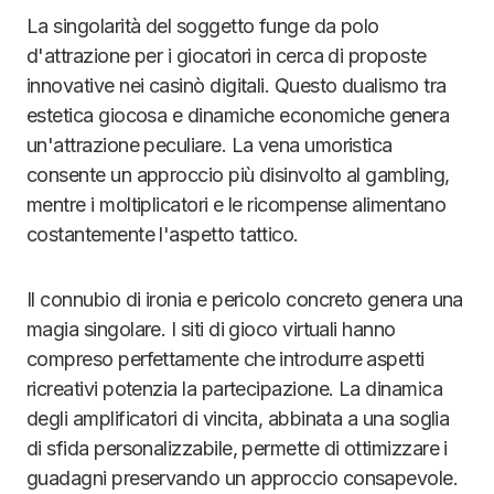
La singolarità del soggetto funge da polo
d'attrazione per i giocatori in cerca di proposte
innovative nei casinò digitali. Questo dualismo tra
estetica giocosa e dinamiche economiche genera
un'attrazione peculiare. La vena umoristica
consente un approccio più disinvolto al gambling,
mentre i moltiplicatori e le ricompense alimentano
costantemente l'aspetto tattico.
Il connubio di ironia e pericolo concreto genera una
magia singolare. I siti di gioco virtuali hanno
compreso perfettamente che introdurre aspetti
ricreativi potenzia la partecipazione. La dinamica
degli amplificatori di vincita, abbinata a una soglia
di sfida personalizzabile, permette di ottimizzare i
guadagni preservando un approccio consapevole.