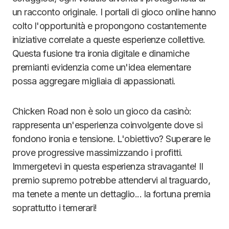
un racconto originale. I portali di gioco online hanno
colto l'opportunità e propongono costantemente
iniziative correlate a queste esperienze collettive.
Questa fusione tra ironia digitale e dinamiche
premianti evidenzia come un'idea elementare
possa aggregare migliaia di appassionati.
Chicken Road non è solo un gioco da casinò:
rappresenta un'esperienza coinvolgente dove si
fondono ironia e tensione. L'obiettivo? Superare le
prove progressive massimizzando i profitti.
Immergetevi in questa esperienza stravagante! Il
premio supremo potrebbe attendervi al traguardo,
ma tenete a mente un dettaglio... la fortuna premia
soprattutto i temerari!