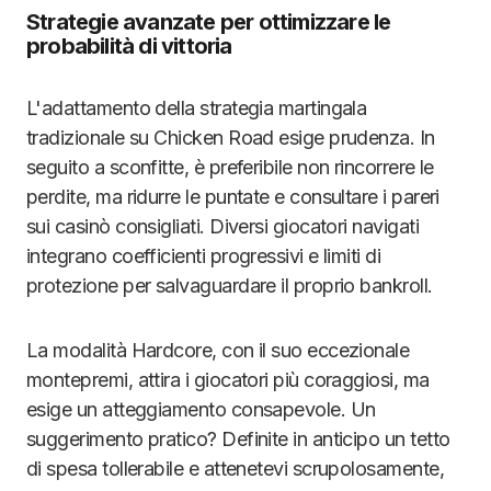
Strategie avanzate per ottimizzare le
probabilità di vittoria
L'adattamento della strategia martingala
tradizionale su Chicken Road esige prudenza. In
seguito a sconfitte, è preferibile non rincorrere le
perdite, ma ridurre le puntate e consultare i pareri
sui casinò consigliati. Diversi giocatori navigati
integrano coefficienti progressivi e limiti di
protezione per salvaguardare il proprio bankroll.
La modalità Hardcore, con il suo eccezionale
montepremi, attira i giocatori più coraggiosi, ma
esige un atteggiamento consapevole. Un
suggerimento pratico? Definite in anticipo un tetto
di spesa tollerabile e attenetevi scrupolosamente,