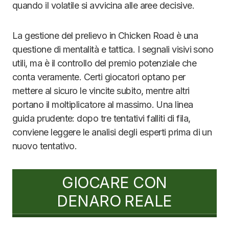
quando il volatile si avvicina alle aree decisive.
La gestione del prelievo in Chicken Road è una
questione di mentalità e tattica. I segnali visivi sono
utili, ma è il controllo del premio potenziale che
conta veramente. Certi giocatori optano per
mettere al sicuro le vincite subito, mentre altri
portano il moltiplicatore al massimo. Una linea
guida prudente: dopo tre tentativi falliti di fila,
conviene leggere le analisi degli esperti prima di un
nuovo tentativo.
GIOCARE CON
DENARO REALE