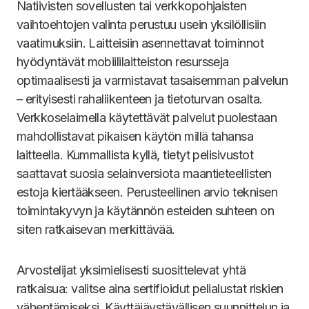
Natiivisten sovellusten tai verkkopohjaisten
vaihtoehtojen valinta perustuu usein yksilöllisiin
vaatimuksiin. Laitteisiin asennettavat toiminnot
hyödyntävät mobiililaitteiston resursseja
optimaalisesti ja varmistavat tasaisemman palvelun
– erityisesti rahaliikenteen ja tietoturvan osalta.
Verkkoselaimella käytettävät palvelut puolestaan
mahdollistavat pikaisen käytön millä tahansa
laitteella. Kummallista kyllä, tietyt pelisivustot
saattavat suosia selainversiota maantieteellisten
estoja kiertääkseen. Perusteellinen arvio teknisen
toimintakyvyn ja käytännön esteiden suhteen on
siten ratkaisevan merkittävää.
Arvostelijat yksimielisesti suosittelevat yhtä
ratkaisua: valitse aina sertifioidut pelialustat riskien
vähentämiseksi. Käyttäjäystävällisen suunnittelun ja