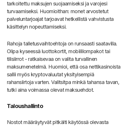
tarkoitettu maksujen suojaamiseksi ja varojesi
turvaamiseksi. Huomioithan: monet arvostetut
palveluntarjoajat tarjoavat hetkellistä vahvistusta
käsittelyn nopeuttamiseksi.
Rahoja talletusvaihtoehtoja on runsaasti saatavilla.
Olipa kyseessä luottokortit, mobiililompakot tai
tilisiirrot - ratkaisevaa on valita turvallinen
maksumenetelmä. Huomioi, että osa nettikasinoista
sallii myös kryptovaluutat yksityisempiä
rahansiirtoja varten. Valitsitpa minkä tahansa tavan,
tutki aina voimassa olevat maksuehdot.
Taloushallinto
Nostot määräytyvät pitkälti käytössä olevasta