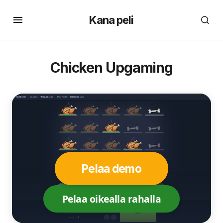
Kana peli
Chicken Upgaming
Pelaa demo
Pelaa oikealla rahalla