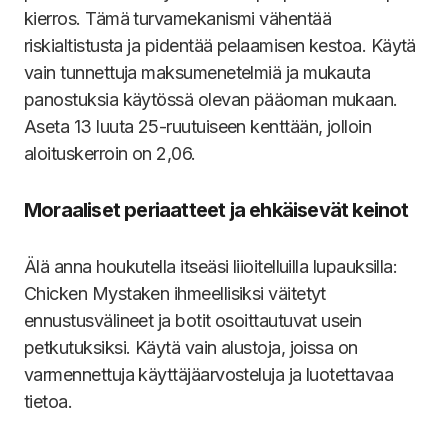
kierros. Tämä turvamekanismi vähentää
riskialtistusta ja pidentää pelaamisen kestoa. Käytä
vain tunnettuja maksumenetelmiä ja mukauta
panostuksia käytössä olevan pääoman mukaan.
Aseta 13 luuta 25-ruutuiseen kenttään, jolloin
aloituskerroin on 2,06.
Moraaliset periaatteet ja ehkäisevät keinot
Älä anna houkutella itseäsi liioitelluilla lupauksilla:
Chicken Mystaken ihmeellisiksi väitetyt
ennustusvälineet ja botit osoittautuvat usein
petkutuksiksi. Käytä vain alustoja, joissa on
varmennettuja käyttäjäarvosteluja ja luotettavaa
tietoa.