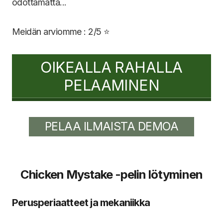
odottamatta...
Meidän arviomme : 2/5 ⭐
OIKEALLA RAHALLA
PELAAMINEN
PELAA ILMAISTA DEMOA
Chicken Mystake -pelin lötyminen
Perusperiaatteet ja mekaniikka