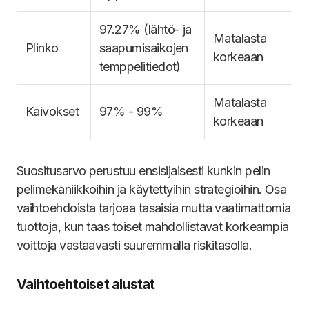
97.27% (lähtö- ja
Matalasta
Plinko
saapumisaikojen
korkeaan
temppelitiedot)
Matalasta
Kaivokset
97% - 99%
korkeaan
Suositusarvo perustuu ensisijaisesti kunkin pelin
pelimekaniikkoihin ja käytettyihin strategioihin. Osa
vaihtoehdoista tarjoaa tasaisia mutta vaatimattomia
tuottoja, kun taas toiset mahdollistavat korkeampia
voittoja vastaavasti suuremmalla riskitasolla.
Vaihtoehtoiset alustat