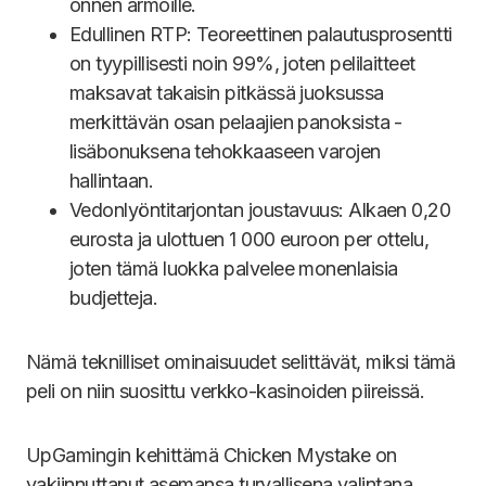
onnen armoille.
Edullinen RTP: Teoreettinen palautusprosentti
on tyypillisesti noin 99%, joten pelilaitteet
maksavat takaisin pitkässä juoksussa
merkittävän osan pelaajien panoksista -
lisäbonuksena tehokkaaseen varojen
hallintaan.
Vedonlyöntitarjontan joustavuus: Alkaen 0,20
eurosta ja ulottuen 1 000 euroon per ottelu,
joten tämä luokka palvelee monenlaisia
budjetteja.
Nämä teknilliset ominaisuudet selittävät, miksi tämä
peli on niin suosittu verkko-kasinoiden piireissä.
UpGamingin kehittämä Chicken Mystake on
vakiinnuttanut asemansa turvallisena valintana