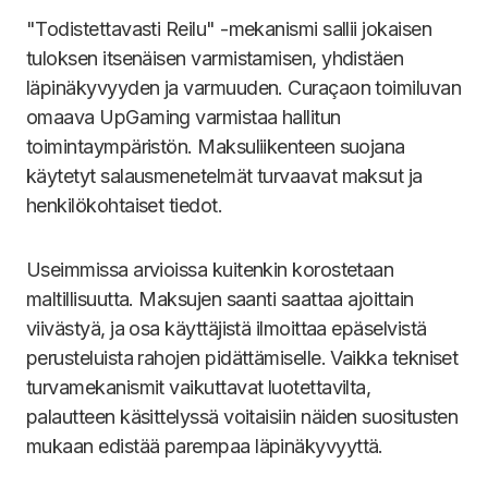
"Todistettavasti Reilu" -mekanismi sallii jokaisen
tuloksen itsenäisen varmistamisen, yhdistäen
läpinäkyvyyden ja varmuuden. Curaçaon toimiluvan
omaava UpGaming varmistaa hallitun
toimintaympäristön. Maksuliikenteen suojana
käytetyt salausmenetelmät turvaavat maksut ja
henkilökohtaiset tiedot.
Useimmissa arvioissa kuitenkin korostetaan
maltillisuutta. Maksujen saanti saattaa ajoittain
viivästyä, ja osa käyttäjistä ilmoittaa epäselvistä
perusteluista rahojen pidättämiselle. Vaikka tekniset
turvamekanismit vaikuttavat luotettavilta,
palautteen käsittelyssä voitaisiin näiden suositusten
mukaan edistää parempaa läpinäkyvyyttä.