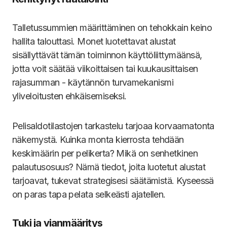
Talletussummien määrittäminen on tehokkain keino
hallita talouttasi. Monet luotettavat alustat
sisällyttävät tämän toiminnon käyttöliittymäänsä,
jotta voit säätää viikoittaisen tai kuukausittaisen
rajasumman - käytännön turvamekanismi
yliveloitusten ehkäisemiseksi.
Pelisaldotilastojen tarkastelu tarjoaa korvaamatonta
näkemystä. Kuinka monta kierrosta tehdään
keskimäärin per pelikerta? Mikä on senhetkinen
palautusosuus? Nämä tiedot, joita luotetut alustat
tarjoavat, tukevat strategisesi säätämistä. Kyseessä
on paras tapa pelata selkeästi ajatellen.
Tuki ja vianmääritys