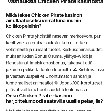
vastauksia Chicken Pirate kasinosta
Mikä tekee Chicken Pirate kasinon
ainutlaatuiseksi verrattuna muihin
kolikkopeleihin?
Chicken Pirate yhdistää nasevan merirosvohuipun
kehittyneisiin ominaisuuksiin, kuten korkea
volatiliteetti ja runsaat tuotot. Keskusominaisuudet,
mukaan lukien Bonus Osuma, yllätys-wildit ja
hienostunut ilmaiskierrosbonus, takaavat että
jokainen pelikerta tuntuu tuoreelta. 🌊 Kiehtova riski
ja vastaavuuspeli 🐔 Unohtumaton sankari ja
tunnelmalliset animaatiot 💎 Jopa x100-korotukset
pitävät voittomahdollisuudet tulehtumassa.
Onko Chicken Pirate -kasinon
harjoittelumoodi saatavilla uusille pelaajille?