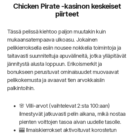
Chicken Pirate -kasinon keskeiset
piirteet
Tässä pelissä kiehtoo paljon muutakin kuin
mukaansatempaava ulkoasu. Jokainen
pelikierroksella esiin nousee nokkelia toimintoja ja
taitavasti suunniteltuja apuvälineitä, jotka ylläpitävät
jännitystä alusta loppuun. Erikoismerkit ja
bonukseen perustuvat ominaisuudet muovaavat
pelikokemusta ja avaavat tien arvokkaisiin
palkintoihin.
🌸 Villi-arvot (vaihtelevat 2:sta 100:aan)
ilmestyvät jatkuvasti pelin aikana, mikä nostaa
pienten voittojen tasoa aivan uudelle tasolle.
🎰 Ilmaiskierrokset aktivoituvat korostetun