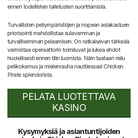
ennen todellisten talletusten suorittamista.
Turvallisten peliympäristöjen ja nopean asiakastuen
priorisointi mahdollistaa sulavamman ja
turvallisemman pelaamisen. On ratkaisevan tärkeää
varmistaa operaattorin toimiluvat ja lukea ehdot
huolellisesti ennen tilin luomista. Näin taataan reilu
pelikokemus ja mielenrauha nauttiessasi Chicken
Pirate splendorista.
PELATA LUOTETTAVA
KASINO
Kysymyksiä ja asiantuntijoiden