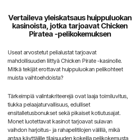
Vertaileva yleiskatsaus huippuluokan
kasinoista, jotka tarjoavat Chicken
Piratea -pelikokemuksen
Useat arvostetut pelialustat tarjoavat
mahdollisuuden liittyä Chicken Pirate -kasinolle.
Mitkä tekijät erottavat huippuluokan pelikohteet
muista vaihtoehdoista?
Tärkeimpiä valintakriteerejä ovat laaja toimiluvitus,
tiukka pelaajaturvallisuus, edulliset
ensitalletusbonukset sekä pikaiset kotiutusajat.
Monet luotettavat kasinot tarjoavat sulavan
vaihdon harjoitus- ja rahapelitilojen välillä, mikä
antaa käyttäjille tilaisuuden kokeilla pelikokemusta