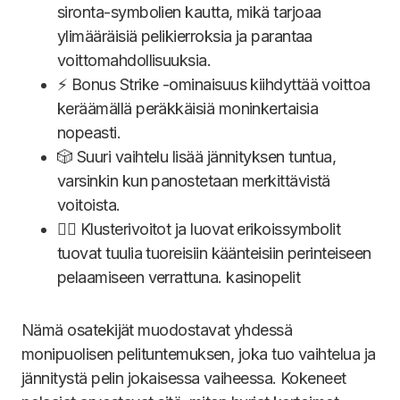
sironta-symbolien kautta, mikä tarjoaa
ylimääräisiä pelikierroksia ja parantaa
voittomahdollisuuksia.
⚡ Bonus Strike -ominaisuus kiihdyttää voittoa
keräämällä peräkkäisiä moninkertaisia
nopeasti.
🎲 Suuri vaihtelu lisää jännityksen tuntua,
varsinkin kun panostetaan merkittävistä
voitoista.
🏴‍☠️ Klusterivoitot ja luovat erikoissymbolit
tuovat tuulia tuoreisiin käänteisiin perinteiseen
pelaamiseen verrattuna. kasinopelit
Nämä osatekijät muodostavat yhdessä
monipuolisen pelituntemuksen, joka tuo vaihtelua ja
jännitystä pelin jokaisessa vaiheessa. Kokeneet