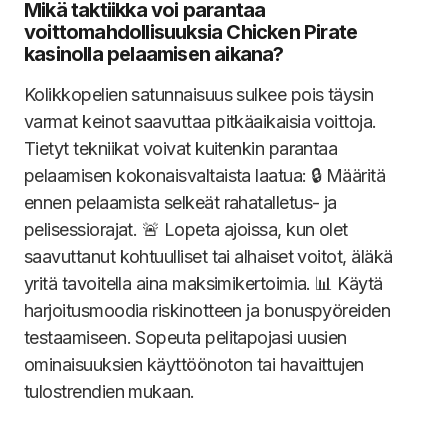
Mikä taktiikka voi parantaa
voittomahdollisuuksia Chicken Pirate
kasinolla pelaamisen aikana?
Kolikkopelien satunnaisuus sulkee pois täysin
varmat keinot saavuttaa pitkäaikaisia voittoja.
Tietyt tekniikat voivat kuitenkin parantaa
pelaamisen kokonaisvaltaista laatua: 🔒 Määritä
ennen pelaamista selkeät rahatalletus- ja
pelisessiorajat. 🚨 Lopeta ajoissa, kun olet
saavuttanut kohtuulliset tai alhaiset voitot, äläkä
yritä tavoitella aina maksimikertoimia. 📊 Käytä
harjoitusmoodia riskinotteen ja bonuspyöreiden
testaamiseen. Sopeuta pelitapojasi uusien
ominaisuuksien käyttöönoton tai havaittujen
tulostrendien mukaan.