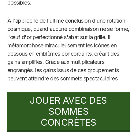
possibles.
À l'approche de l'ultime conclusion d'une rotation
cosmique, quand aucune combinaison ne se forme,
l'œuf d'or perfectionné s'abat sur la grille. Il
métamorphose miraculeusement les icônes en
dessous en emblèmes concordants, créant des
gains amplifiés. Grâce aux multiplicateurs
engrangés, les gains issus de ces groupements
peuvent atteindre des sommets spectaculaires.
JOUER AVEC DES
SOMMES
CONCRÈTES