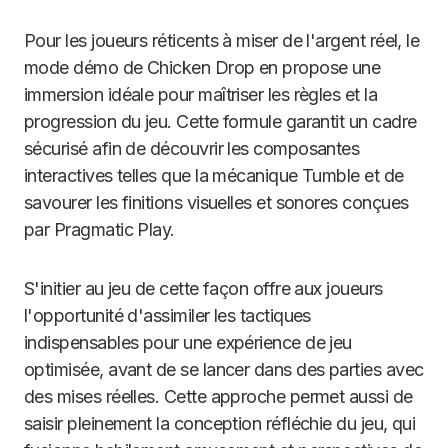
Pour les joueurs réticents à miser de l'argent réel, le
mode démo de Chicken Drop en propose une
immersion idéale pour maîtriser les règles et la
progression du jeu. Cette formule garantit un cadre
sécurisé afin de découvrir les composantes
interactives telles que la mécanique Tumble et de
savourer les finitions visuelles et sonores conçues
par Pragmatic Play.
S'initier au jeu de cette façon offre aux joueurs
l'opportunité d'assimiler les tactiques
indispensables pour une expérience de jeu
optimisée, avant de se lancer dans des parties avec
des mises réelles. Cette approche permet aussi de
saisir pleinement la conception réfléchie du jeu, qui