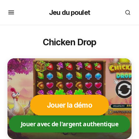
Jeu du poulet
Chicken Drop
Jouer la démo
Jouer avec de l'argent authentique