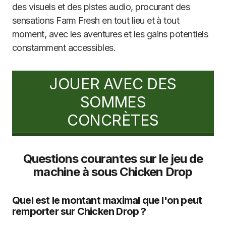
des visuels et des pistes audio, procurant des
sensations Farm Fresh en tout lieu et à tout
moment, avec les aventures et les gains potentiels
constamment accessibles.
JOUER AVEC DES
SOMMES
CONCRÈTES
Questions courantes sur le jeu de
machine à sous Chicken Drop
Quel est le montant maximal que l'on peut
remporter sur Chicken Drop ?