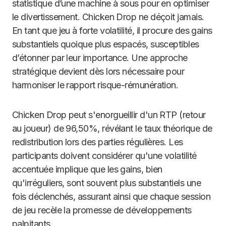
statistique d’une machine à sous pour en optimiser
le divertissement. Chicken Drop ne déçoit jamais.
En tant que jeu à forte volatilité, il procure des gains
substantiels quoique plus espacés, susceptibles
d’étonner par leur importance. Une approche
stratégique devient dès lors nécessaire pour
harmoniser le rapport risque-rémunération.
Chicken Drop peut s'enorgueillir d'un RTP (retour
au joueur) de 96,50%, révélant le taux théorique de
redistribution lors des parties régulières. Les
participants doivent considérer qu'une volatilité
accentuée implique que les gains, bien
qu'irréguliers, sont souvent plus substantiels une
fois déclenchés, assurant ainsi que chaque session
de jeu recèle la promesse de développements
palpitants.