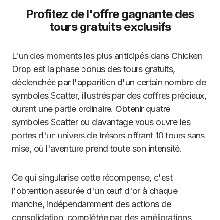
Profitez de l'offre gagnante des
tours gratuits exclusifs
L'un des moments les plus anticipés dans Chicken
Drop est la phase bonus des tours gratuits,
déclenchée par l'apparition d'un certain nombre de
symboles Scatter, illustrés par des coffres précieux,
durant une partie ordinaire. Obtenir quatre
symboles Scatter ou davantage vous ouvre les
portes d'un univers de trésors offrant 10 tours sans
mise, où l'aventure prend toute son intensité.
Ce qui singularise cette récompense, c'est
l'obtention assurée d'un œuf d'or à chaque
manche, indépendamment des actions de
consolidation, complétée par des améliorations