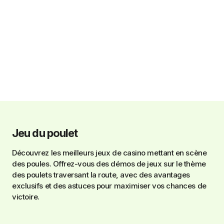
Jeu du poulet
Découvrez les meilleurs jeux de casino mettant en scène
des poules. Offrez-vous des démos de jeux sur le thème
des poulets traversant la route, avec des avantages
exclusifs et des astuces pour maximiser vos chances de
victoire.