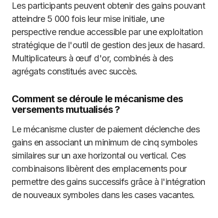
Les participants peuvent obtenir des gains pouvant
atteindre 5 000 fois leur mise initiale, une
perspective rendue accessible par une exploitation
stratégique de l'outil de gestion des jeux de hasard.
Multiplicateurs à œuf d'or, combinés à des
agrégats constitués avec succès.
Comment se déroule le mécanisme des
versements mutualisés ?
Le mécanisme cluster de paiement déclenche des
gains en associant un minimum de cinq symboles
similaires sur un axe horizontal ou vertical. Ces
combinaisons libèrent des emplacements pour
permettre des gains successifs grâce à l'intégration
de nouveaux symboles dans les cases vacantes.