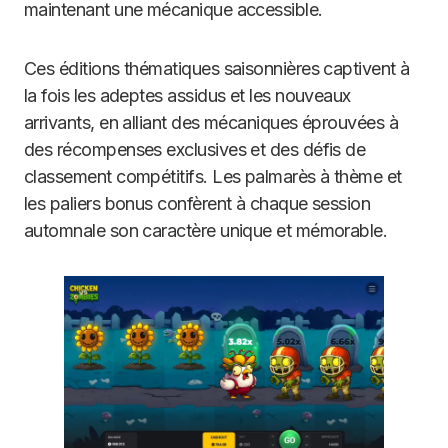
maintenant une mécanique accessible.
Ces éditions thématiques saisonnières captivent à
la fois les adeptes assidus et les nouveaux
arrivants, en alliant des mécaniques éprouvées à
des récompenses exclusives et des défis de
classement compétitifs. Les palmarès à thème et
les paliers bonus confèrent à chaque session
automnale son caractère unique et mémorable.