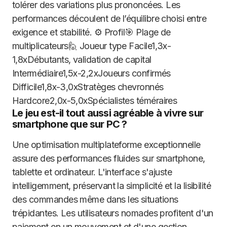
tolérer des variations plus prononcées. Les
performances découlent de l’équilibre choisi entre
exigence et stabilité. ⚙️ Profil🎯 Plage de
multiplicateurs🙋 Joueur type Facile1,3x-
1,8xDébutants, validation de capital
Intermédiaire1,5x-2,2xJoueurs confirmés
Difficile1,8x-3,0xStratèges chevronnés
Hardcore2,0x-5,0xSpécialistes téméraires
Le jeu est-il tout aussi agréable à vivre sur
smartphone que sur PC ?
Une optimisation multiplateforme exceptionnelle
assure des performances fluides sur smartphone,
tablette et ordinateur. L'interface s'ajuste
intelligemment, préservant la simplicité et la lisibilité
des commandes même dans les situations
trépidantes. Les utilisateurs nomades profitent d'un
paiement en un mouvement et d'une gestion