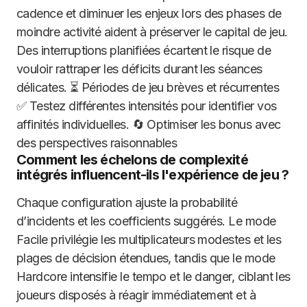
cadence et diminuer les enjeux lors des phases de
moindre activité aident à préserver le capital de jeu.
Des interruptions planifiées écartent le risque de
vouloir rattraper les déficits durant les séances
délicates. ⏳ Périodes de jeu brèves et récurrentes
✅ Testez différentes intensités pour identifier vos
affinités individuelles. 🔄 Optimiser les bonus avec
des perspectives raisonnables
Comment les échelons de complexité
intégrés influencent-ils l'expérience de jeu ?
Chaque configuration ajuste la probabilité
d’incidents et les coefficients suggérés. Le mode
Facile privilégie les multiplicateurs modestes et les
plages de décision étendues, tandis que le mode
Hardcore intensifie le tempo et le danger, ciblant les
joueurs disposés à réagir immédiatement et à