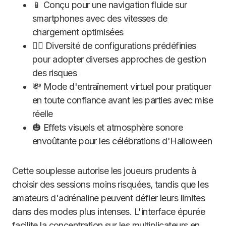
📱 Conçu pour une navigation fluide sur
smartphones avec des vitesses de
chargement optimisées
🧟‍♀️ Diversité de configurations prédéfinies
pour adopter diverses approches de gestion
des risques
💸 Mode d'entraînement virtuel pour pratiquer
en toute confiance avant les parties avec mise
réelle
🎃 Effets visuels et atmosphère sonore
envoûtante pour les célébrations d'Halloween
Cette souplesse autorise les joueurs prudents à
choisir des sessions moins risquées, tandis que les
amateurs d'adrénaline peuvent défier leurs limites
dans des modes plus intenses. L'interface épurée
facilite la concentration sur les multiplicateurs en