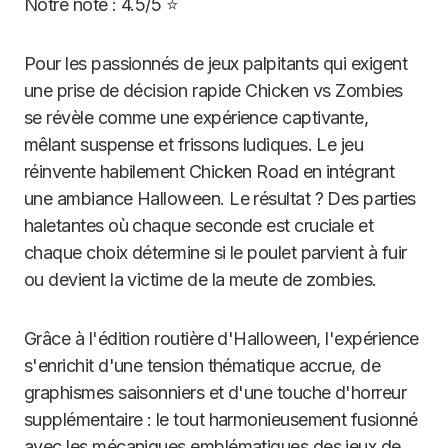
Notre note : 4.5/5 ⭐
Pour les passionnés de jeux palpitants qui exigent
une prise de décision rapide Chicken vs Zombies
se révèle comme une expérience captivante,
mêlant suspense et frissons ludiques. Le jeu
réinvente habilement Chicken Road en intégrant
une ambiance Halloween. Le résultat ? Des parties
haletantes où chaque seconde est cruciale et
chaque choix détermine si le poulet parvient à fuir
ou devient la victime de la meute de zombies.
Grâce à l'édition routière d'Halloween, l'expérience
s'enrichit d'une tension thématique accrue, de
graphismes saisonniers et d'une touche d'horreur
supplémentaire : le tout harmonieusement fusionné
avec les mécaniques emblématiques des jeux de