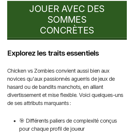
JOUER AVEC DES
SOMMES
CONCRÈTES
Explorez les traits essentiels
Chicken vs Zombies convient aussi bien aux
novices qu'aux passionnés aguerris de jeux de
hasard ou de bandits manchots, en alliant
divertissement et mise flexible. Voici quelques-uns
de ses attributs marquants :
🎯 Différents paliers de complexité conçus
pour chaque profil de joueur