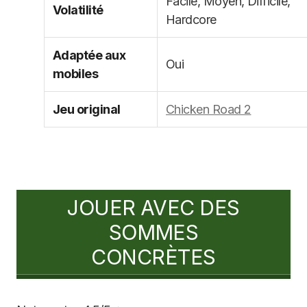
Facile, Moyen, Difficile,
Volatilité
Hardcore
Adaptée aux
Oui
mobiles
Jeu original
Chicken Road 2
JOUER AVEC DES
SOMMES
CONCRÈTES