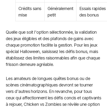
Crédits sans
Généralement
Essais rapides
mise
petit
des bonus
Quelle que soit l'option sélectionnée, la validation
des jeux éligibles et des plafonds de gains avec
chaque promotion facilite la gestion. Pour les jeux
spécial Halloween, saisissez les défis bonus, mais
établissez des limites raisonnables afin que chaque
frisson demeure agréable.
Les amateurs de longues quêtes bonus ou de
scènes cinématographiques devront se tourner
vers d'autres horizons. En revanche, pour tous
ceux qui affectionnent les défis concis et captivants
à rejouer, Chicken vs Zombies se révèle une option